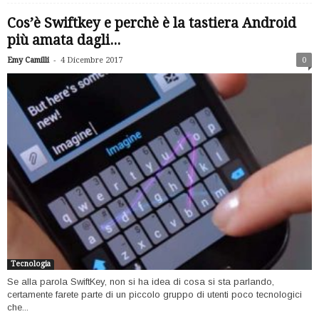
Cos’è Swiftkey e perchè è la tastiera Android
più amata dagli...
-
Emy Camilli
4 Dicembre 2017
0
Tecnologia
Se alla parola SwiftKey, non si ha idea di cosa si sta parlando,
certamente farete parte di un piccolo gruppo di utenti poco tecnologici
che...