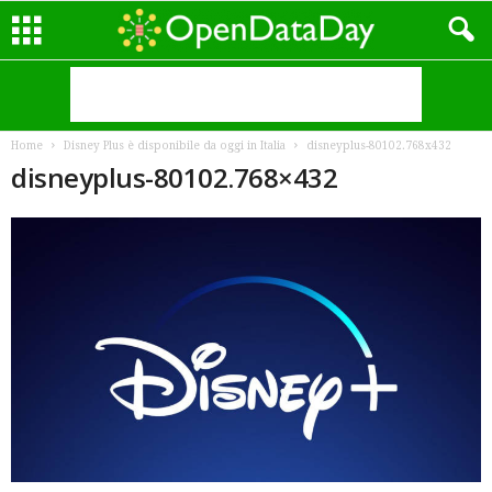
Home
Disney Plus è disponibile da oggi in Italia
disneyplus-80102.768x432
disneyplus-80102.768×432