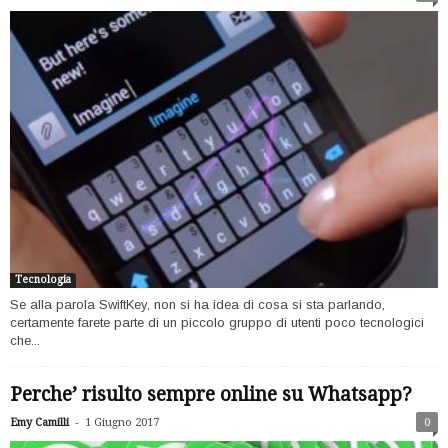
Tecnologia
Se alla parola SwiftKey, non si ha idea di cosa si sta parlando,
certamente farete parte di un piccolo gruppo di utenti poco tecnologici
che...
Perche’ risulto sempre online su Whatsapp?
-
Emy Camilli
1 Giugno 2017
0