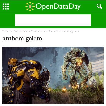
Home
EA commenta l’insuccesso di Anthem
anthem-golem
anthem-golem