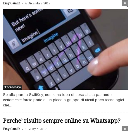
-
Emy Camilli
4 Dicembre 2017
0
Tecnologia
Se alla parola SwiftKey, non si ha idea di cosa si sta parlando,
certamente farete parte di un piccolo gruppo di utenti poco tecnologici
che...
Perche’ risulto sempre online su Whatsapp?
-
Emy Camilli
1 Giugno 2017
0