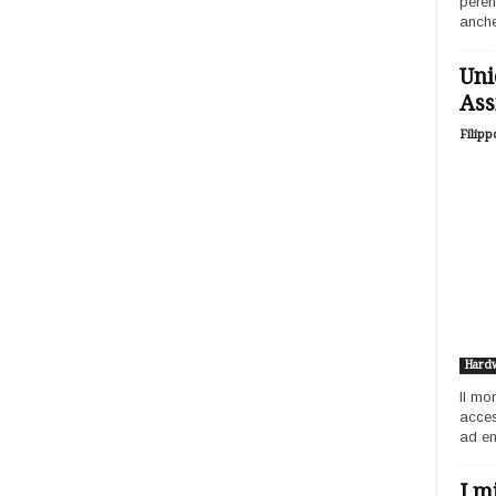
peren
anche
Uni
Ass
Filipp
Hard
Il mo
acces
ad ent
I m