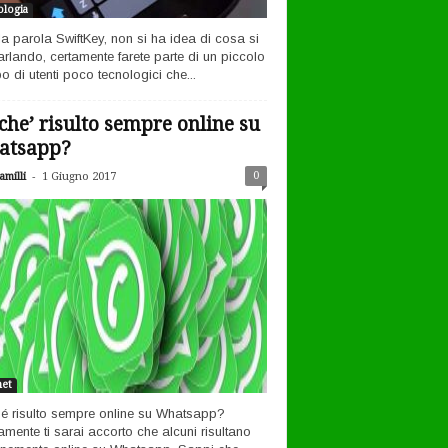
logia
la parola SwiftKey, non si ha idea di cosa si
arlando, certamente farete parte di un piccolo
o di utenti poco tecnologici che...
che’ risulto sempre online su
atsapp?
-
0
milli
1 Giugno 2017
net
é risulto sempre online su Whatsapp?
amente ti sarai accorto che alcuni risultano