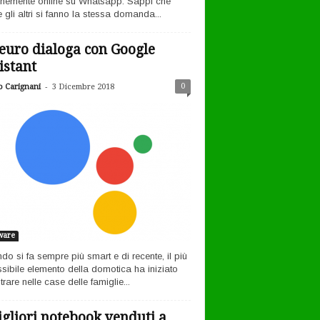
nemente online su Whatsapp. Sappi che
 gli altri si fanno la stessa domanda...
euro dialoga con Google
istant
-
0
o Carignani
3 Dicembre 2018
ware
ndo si fa sempre più smart e di recente, il più
sibile elemento della domotica ha iniziato
rare nelle case delle famiglie...
igliori notebook venduti a