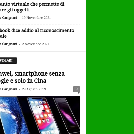
uanto virtuale che permette di
are gli oggetti
-
o Carignani
19 Novembre 2021
book dice addio al riconoscimento
iale
-
o Carignani
2 Novembre 2021
POLARI
wei, smartphone senza
gle e solo in Cina
-
0
o Carignani
29 Agosto 2019