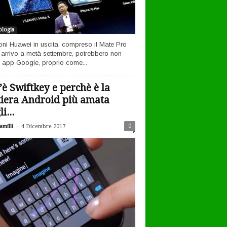
logia
efoni Huawei in uscita, compreso il Mate Pro
n arrivo a metà settembre, potrebbero non
 app Google, proprio come...
’è Swiftkey e perchè è la
tiera Android più amata
i...
-
0
milli
4 Dicembre 2017