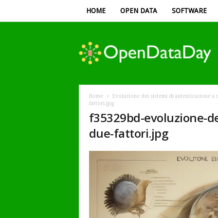
HOME
OPEN DATA
SOFTWARE
Open
Data
Day
Home
Evoluzione dei sistemi di autenticazione a 
fattori.jpg
f35329bd-evoluzione-de
due-fattori.jpg