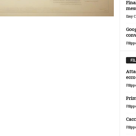
Fina
mess
Emy Ca
Goog
conv
Filipp
FI
Atta
ecco 
Filipp
Prim
Filipp
Cacc
Filipp