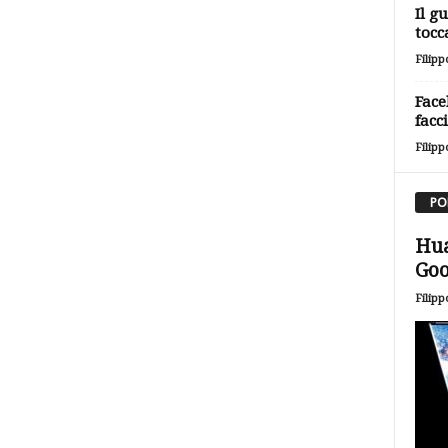
Il g
tocc
Filipp
Face
facc
Filipp
PO
Hua
Goo
Filipp