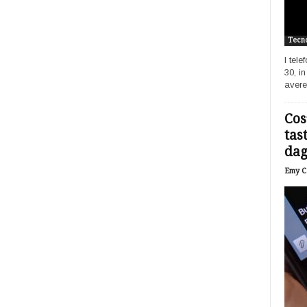
Tecno
I tel
30, i
avere
Cos
tas
dagl
Emy Ca