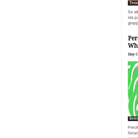
Tecno
Se al
sta p
grupp
Per
Wh
Emy Ca
Inter
Perch
Sicur