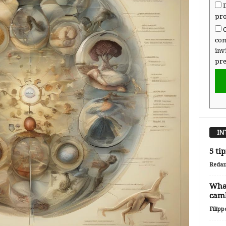
D
pro
C
com
inv
pre
IN
5 tip
Redaz
Wha
camb
Filipp