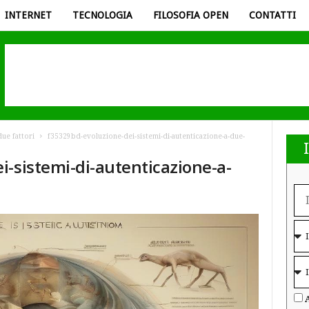
INTERNET
TECNOLOGIA
FILOSOFIA OPEN
CONTATTI
due fattori
f35329bd-evoluzione-dei-sistemi-di-autenticazione-a-due-
i-sistemi-di-autenticazione-a-
A