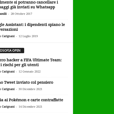
lmente si potranno cancellare i
aggi già inviati su Whatsapp
-
milli
28 Ottobre 2017
le Assistant: i dipendenti spiano le
ersazioni
-
o Carignani
12 Luglio 2019
LOSOFIA OPEN
cco hacker a FIFA Ultimate Team:
i rischi per gli utenti
-
o Carignani
12 Gennaio 2022
o Tweet inviato col pensiero
-
o Carignani
30 Dicembre 2021
ia ai Pokémon e carte contraffatte
-
o Carignani
14 Dicembre 2021