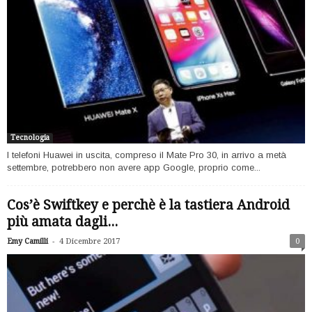
Tecnologia
I telefoni Huawei in uscita, compreso il Mate Pro 30, in arrivo a metà
settembre, potrebbero non avere app Google, proprio come...
Cos’è Swiftkey e perchè è la tastiera Android
più amata dagli...
-
Emy Camilli
4 Dicembre 2017
0