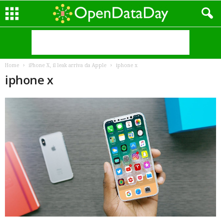
Home
iPhone X, il leak arriva da Apple
iphone x
iphone x