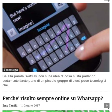
Tecnologia
Se alla parola SwiftKey, non si ha idea di cosa si sta parlando,
certamente farete parte di un piccolo gruppo di utenti poco tecnologici
che...
Perche’ risulto sempre online su Whatsapp?
-
Emy Camilli
1 Giugno 2017
0