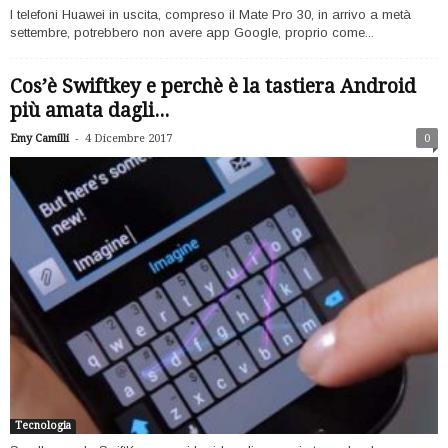
I telefoni Huawei in uscita, compreso il Mate Pro 30, in arrivo a metà
settembre, potrebbero non avere app Google, proprio come...
Cos’è Swiftkey e perchè è la tastiera Android
più amata dagli...
-
Emy Camilli
4 Dicembre 2017
0
Tecnologia