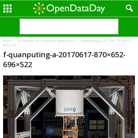
Home
La diatriba sul computer quantistico
f-quanputing-a-20170617-870x652-
696x522
f-quanputing-a-20170617-870×652-
696×522