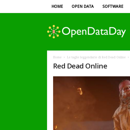
HOME
OPEN DATA
SOFTWARE
Open
Data
Day
Home
Le taglie leggendarie di Red Dead Online
Red Dead Online