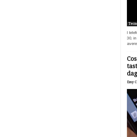
Tecno
I tel
30, i
avere
Cos
tas
dagl
Emy Ca