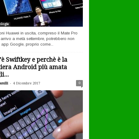
logia
efoni Huawei in uscita, compreso il Mate Pro
n arrivo a metà settembre, potrebbero non
 app Google, proprio come...
’è Swiftkey e perchè è la
tiera Android più amata
i...
-
0
milli
4 Dicembre 2017