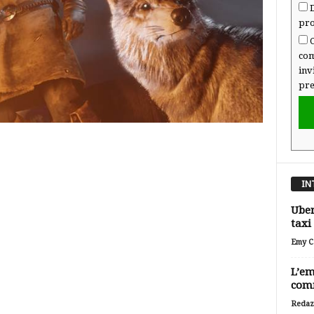
D
pro
C
com
inv
pre
IN
Uber
taxi
Emy Ca
L’em
com
Redaz