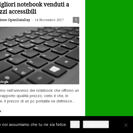
igliori notebook venduti a
zzi accessibili
-
0
ione OpenDataDay
14 Novembre 2017
logia
amo nell’universo dei notebook che offrono un
rapporto qualità prezzo, certo è che, in
, il prezzo di un pc portatile ne definisce...
to noi assumiamo che tu ne sia felice.
Ok
Leggi di più
ernet
Tecnologia
Filosofia open
Contatti