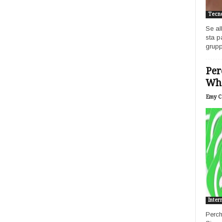
Tecno
Se al
sta p
grupp
Per
Wh
Emy Ca
Inter
Perch