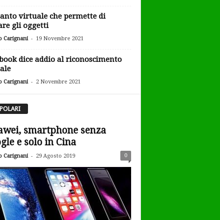
uanto virtuale che permette di
are gli oggetti
-
o Carignani
19 Novembre 2021
book dice addio al riconoscimento
iale
-
o Carignani
2 Novembre 2021
POLARI
wei, smartphone senza
gle e solo in Cina
-
0
o Carignani
29 Agosto 2019