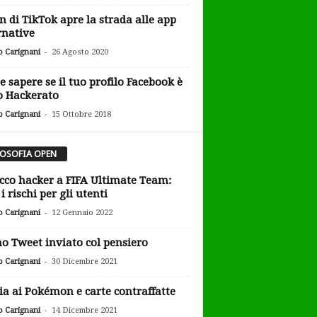
an di TikTok apre la strada alle app
rnative
-
o Carignani
26 Agosto 2020
 sapere se il tuo profilo Facebook è
o Hackerato
-
o Carignani
15 Ottobre 2018
LOSOFIA OPEN
cco hacker a FIFA Ultimate Team:
i rischi per gli utenti
-
o Carignani
12 Gennaio 2022
o Tweet inviato col pensiero
-
o Carignani
30 Dicembre 2021
ia ai Pokémon e carte contraffatte
-
o Carignani
14 Dicembre 2021