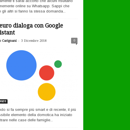
amente ti sarai accorto che alcuni risultano
nemente online su Whatsapp. Sappi che
 gli altri si fanno la stessa domanda...
euro dialoga con Google
istant
-
0
o Carignani
3 Dicembre 2018
ware
ndo si fa sempre più smart e di recente, il più
sibile elemento della domotica ha iniziato
rare nelle case delle famiglie...