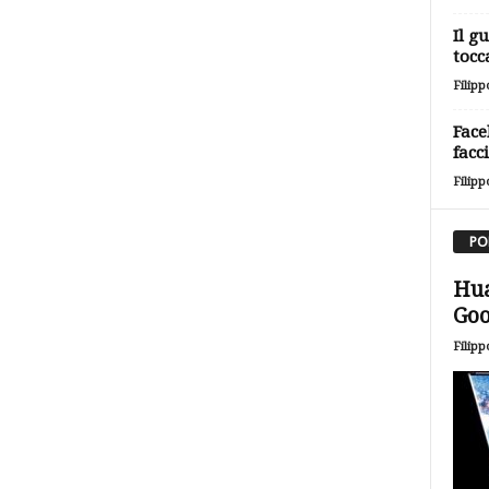
Il g
tocc
Filipp
Face
facc
Filipp
PO
Hua
Goo
Filipp