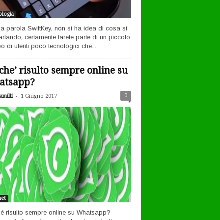
logia
la parola SwiftKey, non si ha idea di cosa si
arlando, certamente farete parte di un piccolo
o di utenti poco tecnologici che...
che’ risulto sempre online su
atsapp?
-
0
milli
1 Giugno 2017
net
é risulto sempre online su Whatsapp?