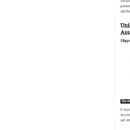
Sicur
peren
anche
Uni
Ass
Filipp
Hard
Il mo
acces
ad ent