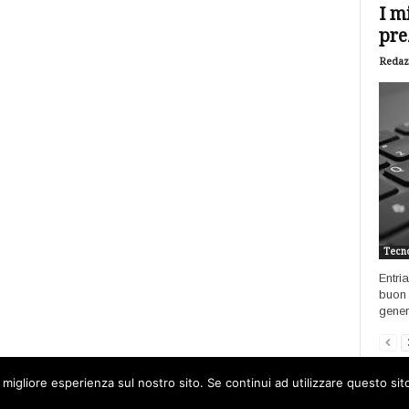
I m
pre
Redaz
Tecno
Entri
buon 
genere
 migliore esperienza sul nostro sito. Se continui ad utilizzare questo si
Home
Open data
Software
Int