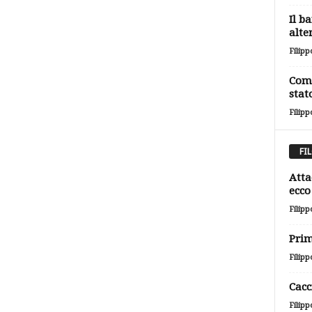
Il b
alte
Filipp
Come
stat
Filipp
FI
Atta
ecco 
Filipp
Prim
Filipp
Cacc
Filipp