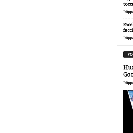
tocc
Filipp
Face
facc
Filipp
PO
Hua
Goo
Filipp