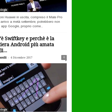
logia
efoni Huawei in uscita, compreso il Mate Pro
n arrivo a metà settembre, potrebbero non
 app Google, proprio come...
’è Swiftkey e perchè è la
tiera Android più amata
i...
-
0
milli
4 Dicembre 2017
logia