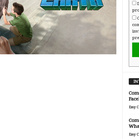
D
pro
C
com
inv
pre
IN
Come
Face
Emy Ca
Come
Wha
Emy Ca