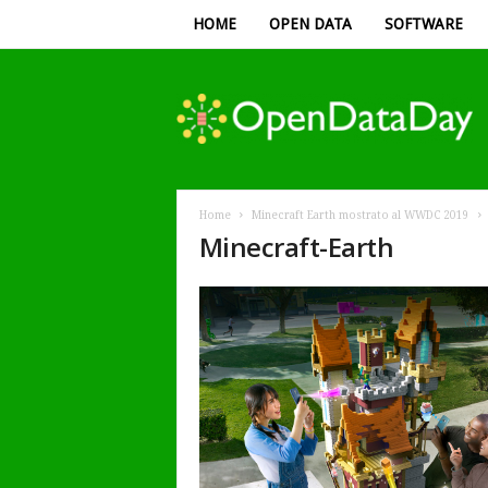
HOME
OPEN DATA
SOFTWARE
Open
Data
Day
Home
Minecraft Earth mostrato al WWDC 2019
Minecraft-Earth