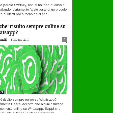
la parola SwiftKey, non si ha idea di cosa si
arlando, certamente farete parte di un piccolo
o di utenti poco tecnologici che...
che’ risulto sempre online su
atsapp?
-
0
milli
1 Giugno 2017
net
é risulto sempre online su Whatsapp?
amente ti sarai accorto che alcuni risultano
nemente online su Whatsapp. Sappi che