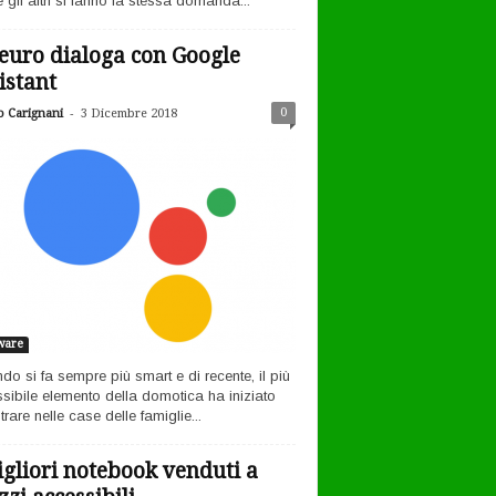
 gli altri si fanno la stessa domanda...
euro dialoga con Google
istant
-
0
o Carignani
3 Dicembre 2018
ware
ndo si fa sempre più smart e di recente, il più
sibile elemento della domotica ha iniziato
rare nelle case delle famiglie...
igliori notebook venduti a