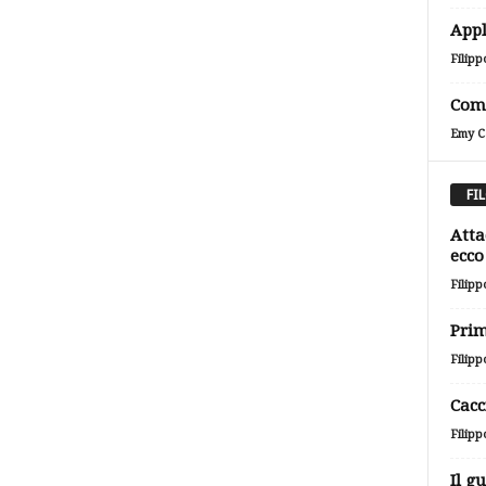
Appl
Filipp
Come
Emy Ca
FI
Atta
ecco 
Filipp
Prim
Filipp
Cacc
Filipp
Il g