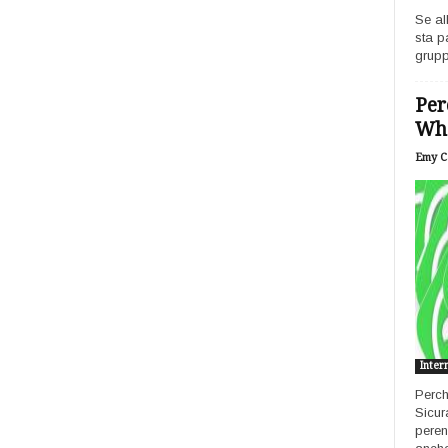
Se al
sta p
grupp
Per
Wh
Emy Ca
Inter
Perch
Sicur
peren