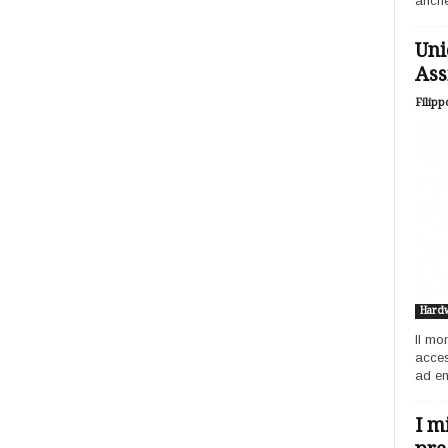
anche
Uni
Ass
Filipp
Hard
Il mo
acces
ad ent
I m