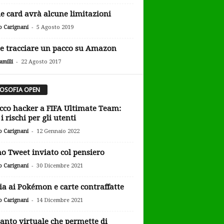
e card avrà alcune limitazioni
-
o Carignani
5 Agosto 2019
 tracciare un pacco su Amazon
-
milli
22 Agosto 2017
LOSOFIA OPEN
cco hacker a FIFA Ultimate Team:
i rischi per gli utenti
-
o Carignani
12 Gennaio 2022
o Tweet inviato col pensiero
-
o Carignani
30 Dicembre 2021
ia ai Pokémon e carte contraffatte
-
o Carignani
14 Dicembre 2021
uanto virtuale che permette di