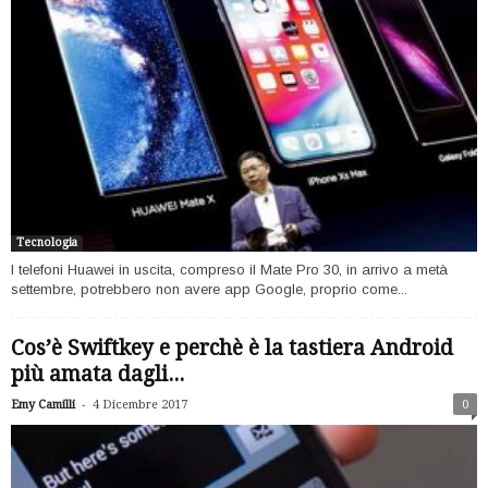
Tecnologia
I telefoni Huawei in uscita, compreso il Mate Pro 30, in arrivo a metà
settembre, potrebbero non avere app Google, proprio come...
Cos’è Swiftkey e perchè è la tastiera Android
più amata dagli...
-
Emy Camilli
4 Dicembre 2017
0