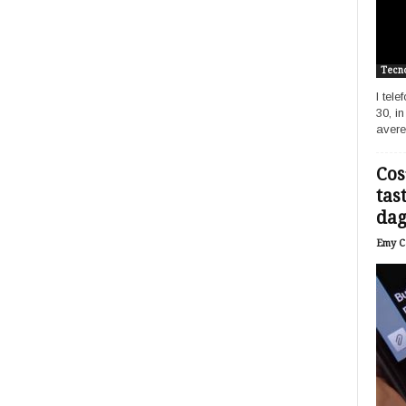
Tecno
I tel
30, i
avere
Cos
tas
dagl
Emy Ca