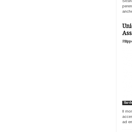
Sicur
peren
anche
Uni
Ass
Filipp
Hard
Il mo
acces
ad ent