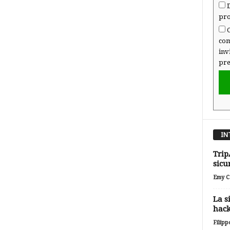
D
pro
C
com
inv
pre
IN
Trip
sicu
Emy Ca
La s
hack
Filipp