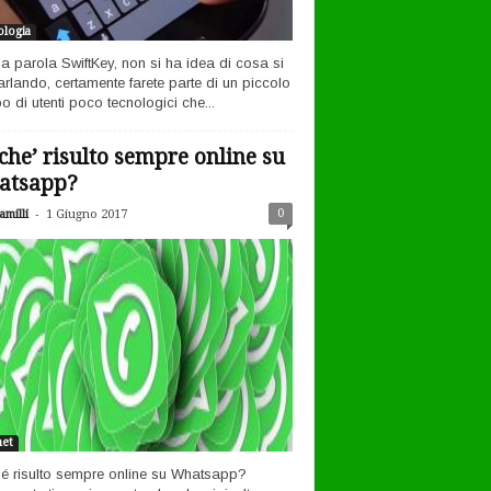
logia
la parola SwiftKey, non si ha idea di cosa si
arlando, certamente farete parte di un piccolo
o di utenti poco tecnologici che...
che’ risulto sempre online su
atsapp?
-
0
milli
1 Giugno 2017
net
é risulto sempre online su Whatsapp?