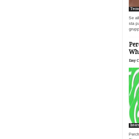
Tecno
Se al
sta p
grupp
Per
Wh
Emy Ca
Inter
Perch