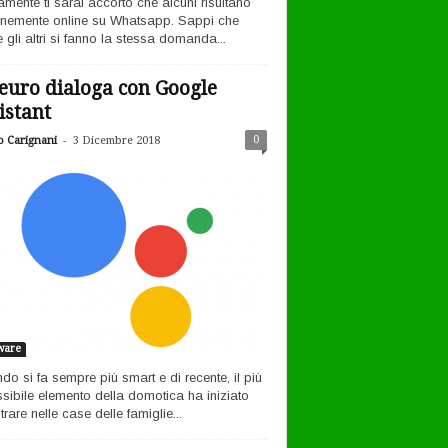
amente ti sarai accorto che alcuni risultano
nemente online su Whatsapp. Sappi che
 gli altri si fanno la stessa domanda...
euro dialoga con Google
istant
-
0
o Carignani
3 Dicembre 2018
ware
ndo si fa sempre più smart e di recente, il più
sibile elemento della domotica ha iniziato
rare nelle case delle famiglie...