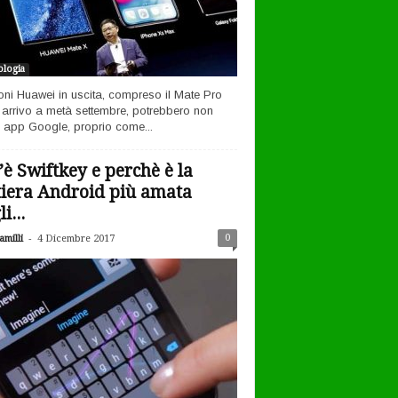
logia
efoni Huawei in uscita, compreso il Mate Pro
n arrivo a metà settembre, potrebbero non
 app Google, proprio come...
’è Swiftkey e perchè è la
tiera Android più amata
i...
-
0
milli
4 Dicembre 2017