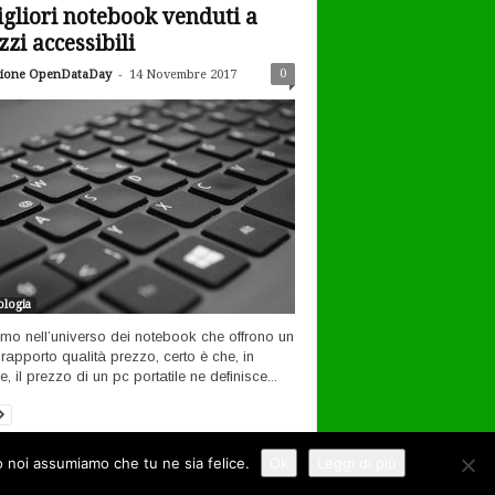
igliori notebook venduti a
zzi accessibili
-
0
ione OpenDataDay
14 Novembre 2017
logia
amo nell’universo dei notebook che offrono un
rapporto qualità prezzo, certo è che, in
, il prezzo di un pc portatile ne definisce...
to noi assumiamo che tu ne sia felice.
Ok
Leggi di più
ernet
Tecnologia
Filosofia open
Contatti