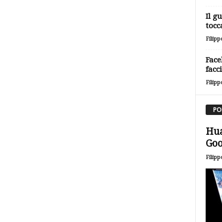
Il g
tocc
Filipp
Face
facc
Filipp
PO
Hua
Goo
Filipp