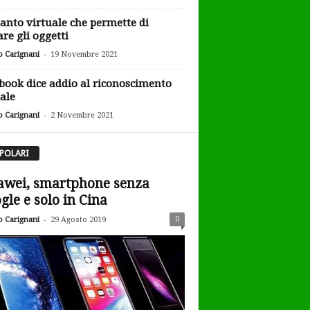
uanto virtuale che permette di
are gli oggetti
-
o Carignani
19 Novembre 2021
book dice addio al riconoscimento
iale
-
o Carignani
2 Novembre 2021
POLARI
wei, smartphone senza
gle e solo in Cina
-
0
o Carignani
29 Agosto 2019