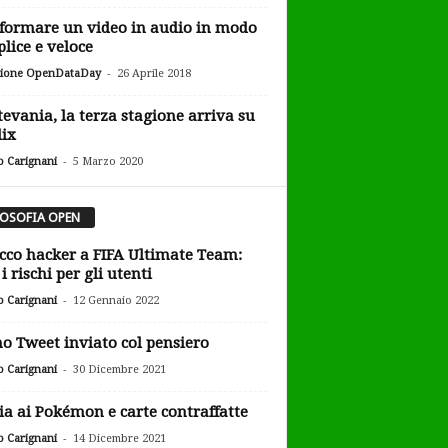
formare un video in audio in modo
lice e veloce
-
ione OpenDataDay
26 Aprile 2018
tevania, la terza stagione arriva su
lix
-
o Carignani
5 Marzo 2020
LOSOFIA OPEN
cco hacker a FIFA Ultimate Team:
i rischi per gli utenti
-
o Carignani
12 Gennaio 2022
o Tweet inviato col pensiero
-
o Carignani
30 Dicembre 2021
ia ai Pokémon e carte contraffatte
-
o Carignani
14 Dicembre 2021