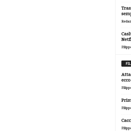
Tras
semp
Redaz
Casl
Netf
Filipp
FI
Atta
ecco 
Filipp
Prim
Filipp
Cacc
Filipp