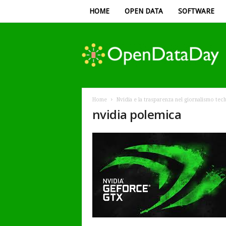
HOME
OPEN DATA
SOFTWARE
Open
Data
Day
Home
Nvidia e la trasparenza nel giornalismo tec
nvidia polemica