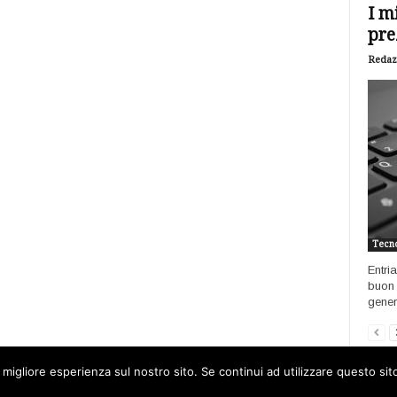
I m
pre
Redaz
Tecno
Entri
buon 
genere
 migliore esperienza sul nostro sito. Se continui ad utilizzare questo si
Home
Open data
Software
Int