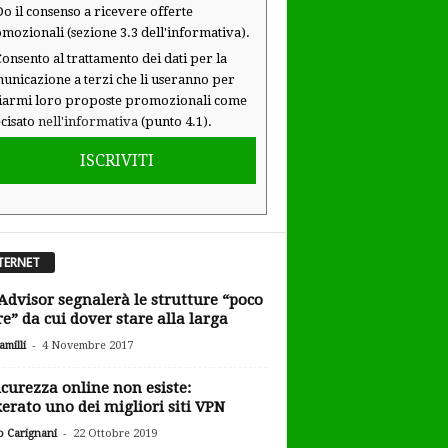
o il consenso a ricevere offerte
mozionali (sezione 3.3 dell'informativa).
onsento al trattamento dei dati per la
unicazione a terzi che li useranno per
iarmi loro proposte promozionali come
cisato
nell'informativa
(punto 4.1).
ISCRIVITI
TERNET
Advisor segnalerà le strutture “poco
re” da cui dover stare alla larga
-
milli
4 Novembre 2017
icurezza online non esiste:
erato uno dei migliori siti VPN
-
o Carignani
22 Ottobre 2019