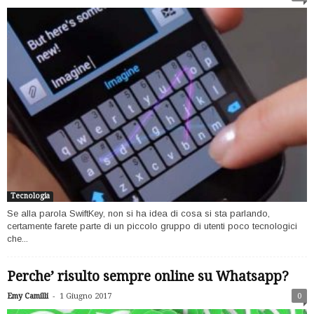
Tecnologia
Se alla parola SwiftKey, non si ha idea di cosa si sta parlando,
certamente farete parte di un piccolo gruppo di utenti poco tecnologici
che...
Perche’ risulto sempre online su Whatsapp?
-
Emy Camilli
1 Giugno 2017
0