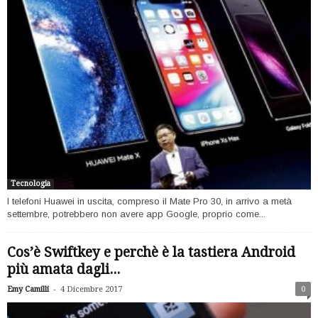
Tecnologia
I telefoni Huawei in uscita, compreso il Mate Pro 30, in arrivo a metà
settembre, potrebbero non avere app Google, proprio come...
Cos’è Swiftkey e perchè è la tastiera Android
più amata dagli...
-
Emy Camilli
4 Dicembre 2017
0