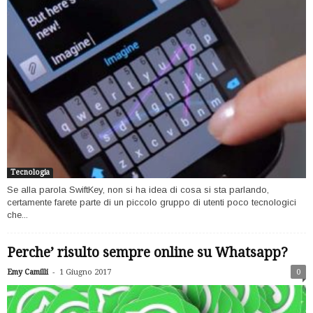
Tecnologia
Se alla parola SwiftKey, non si ha idea di cosa si sta parlando,
certamente farete parte di un piccolo gruppo di utenti poco tecnologici
che...
Perche’ risulto sempre online su Whatsapp?
-
Emy Camilli
1 Giugno 2017
0