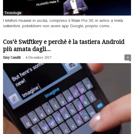
Tecnologia
I telefoni Huawei in uscita, compreso il Mate Pro 30, in arrivo a metà
settembre, potrebbero non avere app Google, proprio come...
Cos’è Swiftkey e perchè è la tastiera Android
più amata dagli...
-
Emy Camilli
4 Dicembre 2017
0