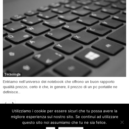
Tecnologia
Entriamo nell’universo dei notebook che offrono un buon rapporto
qualità prezzo, certo è che, in genere, il prezzo di un pc portatile ne
definisce...
Utilizziamo i cookie per essere sicuri che tu possa avere la
migliore esperienza sul nostro sito. Se continui ad utilizzare
Home
Open data
Software
Internet
Tecnologia
questo sito noi assumiamo che tu ne sia felice.
Filosofia open
Contatti