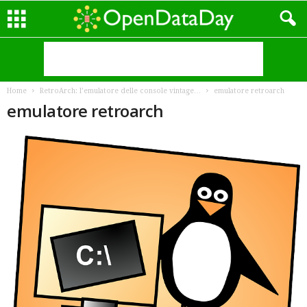
Home
RetroArch: l’emulatore delle console vintage…
emulatore retroarch
emulatore retroarch