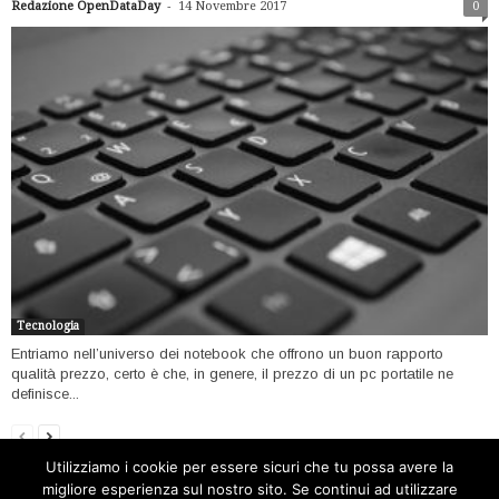
-
Redazione OpenDataDay
14 Novembre 2017
0
Tecnologia
Entriamo nell’universo dei notebook che offrono un buon rapporto
qualità prezzo, certo è che, in genere, il prezzo di un pc portatile ne
definisce...
Utilizziamo i cookie per essere sicuri che tu possa avere la
migliore esperienza sul nostro sito. Se continui ad utilizzare
Home
Open data
Software
Internet
Tecnologia