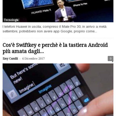
Tecnologia
I telefoni Huawei in uscita, compreso il Mate Pro 30, in arrivo a metà
settembre, potrebbero non avere app Google, proprio come...
Cos’è Swiftkey e perchè è la tastiera Android
più amata dagli...
-
Emy Camilli
4 Dicembre 2017
0