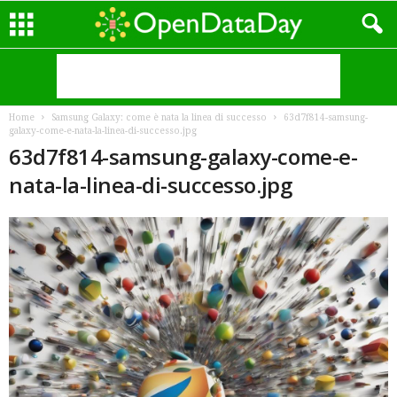
Home
Samsung Galaxy: come è nata la linea di successo
63d7f814-samsung-
galaxy-come-e-nata-la-linea-di-successo.jpg
63d7f814-samsung-galaxy-come-e-
nata-la-linea-di-successo.jpg