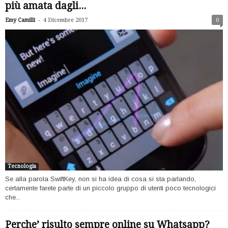
più amata dagli...
-
Emy Camilli
4 Dicembre 2017
0
Tecnologia
Se alla parola SwiftKey, non si ha idea di cosa si sta parlando,
certamente farete parte di un piccolo gruppo di utenti poco tecnologici
che...
Perche’ risulto sempre online su Whatsapp?