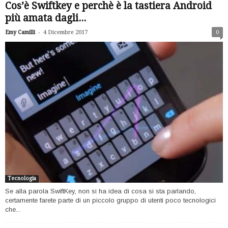
Cos’è Swiftkey e perchè è la tastiera Android
più amata dagli...
-
Emy Camilli
4 Dicembre 2017
0
Tecnologia
Se alla parola SwiftKey, non si ha idea di cosa si sta parlando,
certamente farete parte di un piccolo gruppo di utenti poco tecnologici
che...