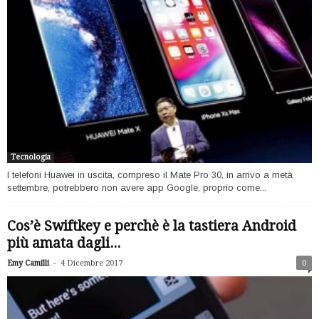
Tecnologia
I telefoni Huawei in uscita, compreso il Mate Pro 30, in arrivo a metà
settembre, potrebbero non avere app Google, proprio come...
Cos’è Swiftkey e perchè è la tastiera Android
più amata dagli...
-
Emy Camilli
4 Dicembre 2017
0