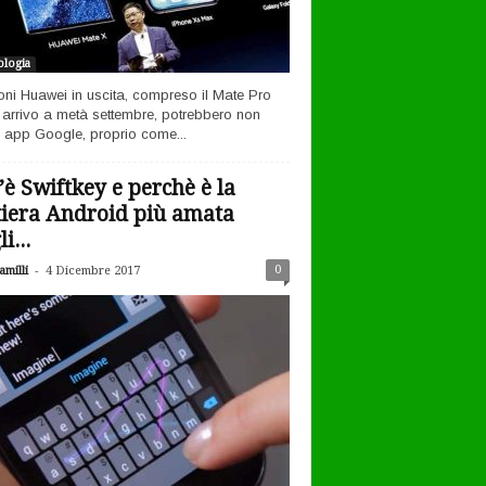
logia
efoni Huawei in uscita, compreso il Mate Pro
n arrivo a metà settembre, potrebbero non
 app Google, proprio come...
’è Swiftkey e perchè è la
tiera Android più amata
i...
-
0
milli
4 Dicembre 2017