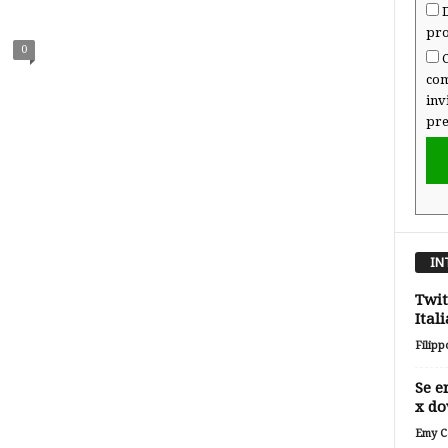
D
pro
0
C
com
inv
pre
IN
Twit
Itali
Filipp
Se e
x do
Emy Ca