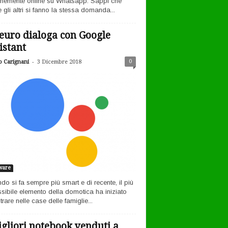
nemente online su Whatsapp. Sappi che
 gli altri si fanno la stessa domanda...
euro dialoga con Google
istant
-
0
o Carignani
3 Dicembre 2018
ware
ndo si fa sempre più smart e di recente, il più
sibile elemento della domotica ha iniziato
rare nelle case delle famiglie...
igliori notebook venduti a