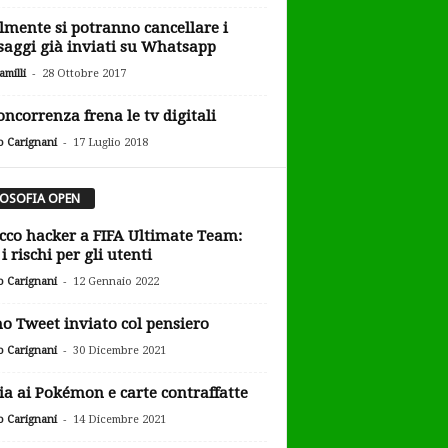
lmente si potranno cancellare i
aggi già inviati su Whatsapp
-
milli
28 Ottobre 2017
oncorrenza frena le tv digitali
-
o Carignani
17 Luglio 2018
LOSOFIA OPEN
cco hacker a FIFA Ultimate Team:
i rischi per gli utenti
-
o Carignani
12 Gennaio 2022
o Tweet inviato col pensiero
-
o Carignani
30 Dicembre 2021
ia ai Pokémon e carte contraffatte
-
o Carignani
14 Dicembre 2021