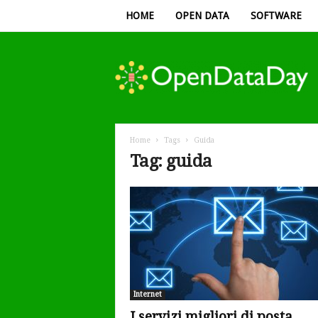
HOME
OPEN DATA
SOFTWARE
Open
Data
Day
Home
Tags
Guida
Tag: guida
Internet
I servizi migliori di posta