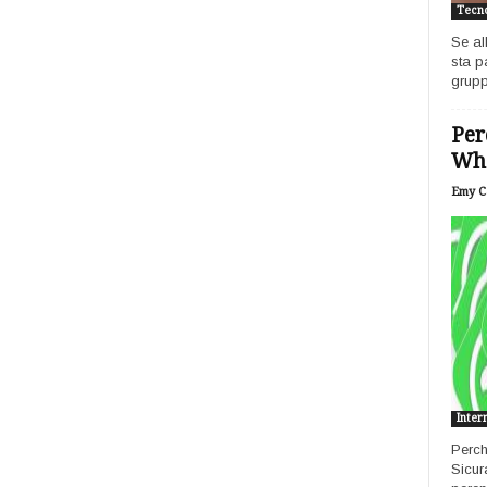
Tecno
Se al
sta p
grupp
Per
Wh
Emy Ca
Inter
Perch
Sicur