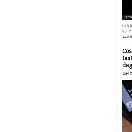
Tecno
I tel
30, i
avere
Cos
tas
dagl
Emy Ca