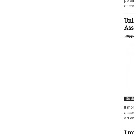
peren
anche
Uni
Ass
Filipp
Hard
Il mo
acces
ad ent
I m