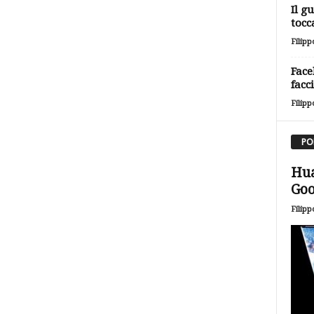
Il g
tocc
Filipp
Face
facc
Filipp
PO
Hua
Goo
Filipp