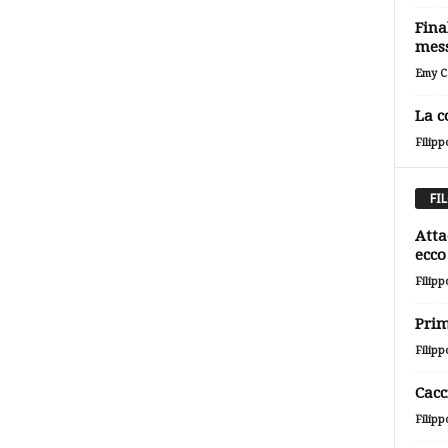
Fina
mess
Emy Ca
La c
Filipp
FI
Atta
ecco 
Filipp
Prim
Filipp
Cacc
Filipp