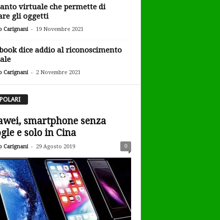
uanto virtuale che permette di
are gli oggetti
-
o Carignani
19 Novembre 2021
book dice addio al riconoscimento
iale
-
o Carignani
2 Novembre 2021
POLARI
wei, smartphone senza
gle e solo in Cina
-
0
o Carignani
29 Agosto 2019