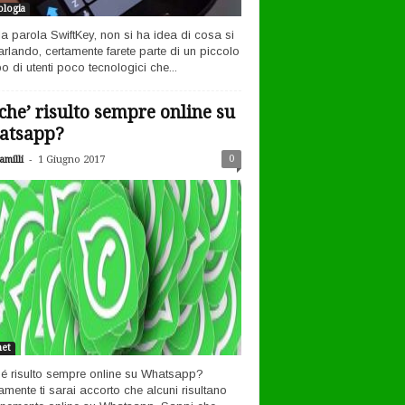
logia
la parola SwiftKey, non si ha idea di cosa si
arlando, certamente farete parte di un piccolo
o di utenti poco tecnologici che...
che’ risulto sempre online su
atsapp?
-
0
milli
1 Giugno 2017
net
é risulto sempre online su Whatsapp?
amente ti sarai accorto che alcuni risultano