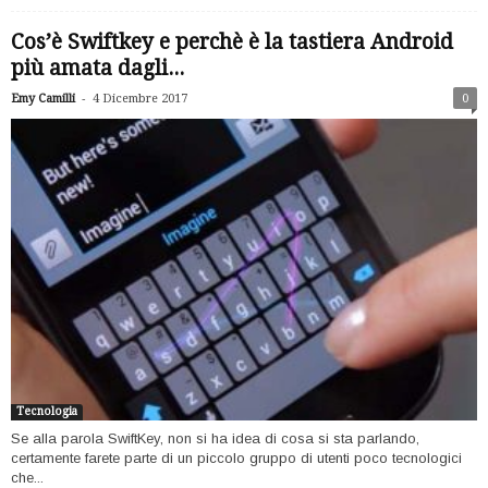
Cos’è Swiftkey e perchè è la tastiera Android
più amata dagli...
-
Emy Camilli
4 Dicembre 2017
0
Tecnologia
Se alla parola SwiftKey, non si ha idea di cosa si sta parlando,
certamente farete parte di un piccolo gruppo di utenti poco tecnologici
che...