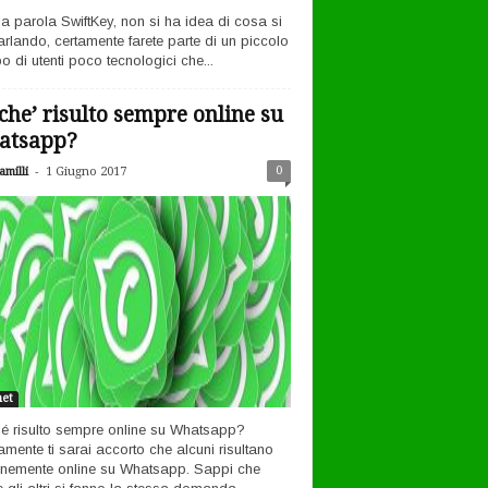
la parola SwiftKey, non si ha idea di cosa si
arlando, certamente farete parte di un piccolo
o di utenti poco tecnologici che...
che’ risulto sempre online su
atsapp?
-
0
milli
1 Giugno 2017
net
é risulto sempre online su Whatsapp?
amente ti sarai accorto che alcuni risultano
nemente online su Whatsapp. Sappi che