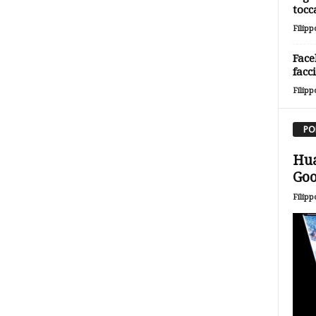
tocc
Filipp
Face
facc
Filipp
PO
Hua
Goo
Filipp