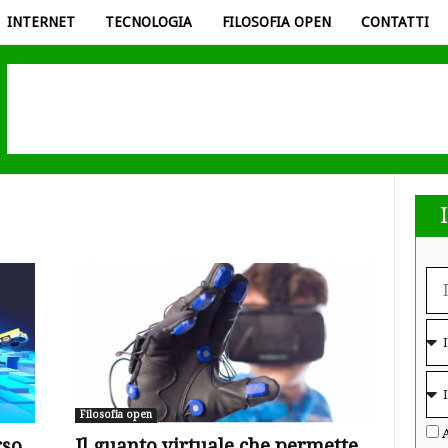
INTERNET
TECNOLOGIA
FILOSOFIA OPEN
CONTATTI
Filosofia open
A
rso
Il guanto virtuale che permette