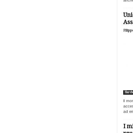
anche
Uni
Ass
Filipp
Hard
Il mo
acces
ad ent
I m