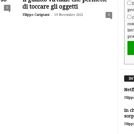
D
di toccare gli oggetti
0
pro
-
Filippo Carignani
19 Novembre 2021
0
C
com
inv
pre
IN
Netf
Filipp
In c
sorp
Filipp