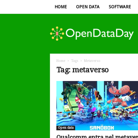
HOME
OPEN DATA
SOFTWARE
Open
Data
Day
Home
Tags
Metaverso
Tag: metaverso
Open data
Qualcomm entra nel metave