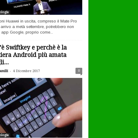
logia
efoni Huawei in uscita, compreso il Mate Pro
n arrivo a metà settembre, potrebbero non
 app Google, proprio come...
’è Swiftkey e perchè è la
tiera Android più amata
i...
-
0
milli
4 Dicembre 2017
logia