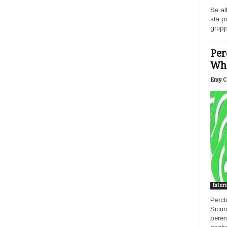
Se al
sta p
grupp
Per
Wh
Emy Ca
Inter
Perch
Sicur
peren