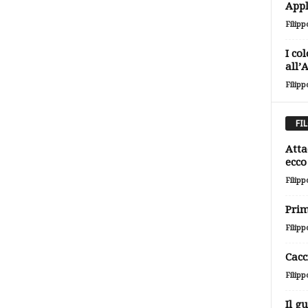
Appl
Filipp
I co
all’
Filipp
FI
Atta
ecco 
Filipp
Prim
Filipp
Cacc
Filipp
Il g