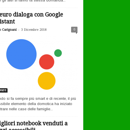
 gli altri si fanno la stessa domanda...
euro dialoga con Google
istant
-
0
o Carignani
3 Dicembre 2018
ware
ndo si fa sempre più smart e di recente, il più
sibile elemento della domotica ha iniziato
rare nelle case delle famiglie...
igliori notebook venduti a