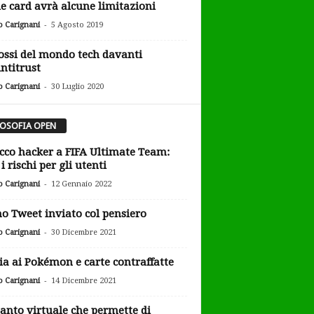
e card avrà alcune limitazioni
-
o Carignani
5 Agosto 2019
lossi del mondo tech davanti
Antitrust
-
o Carignani
30 Luglio 2020
LOSOFIA OPEN
cco hacker a FIFA Ultimate Team:
i rischi per gli utenti
-
o Carignani
12 Gennaio 2022
o Tweet inviato col pensiero
-
o Carignani
30 Dicembre 2021
ia ai Pokémon e carte contraffatte
-
o Carignani
14 Dicembre 2021
uanto virtuale che permette di