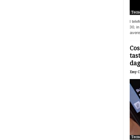
Tecno
I tel
30, i
avere
Cos
tas
dagl
Emy Ca
Tecno