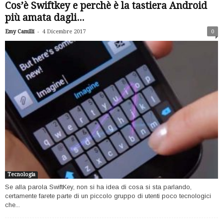
Cos’è Swiftkey e perchè è la tastiera Android
più amata dagli...
-
Emy Camilli
4 Dicembre 2017
0
Tecnologia
Se alla parola SwiftKey, non si ha idea di cosa si sta parlando,
certamente farete parte di un piccolo gruppo di utenti poco tecnologici
che...