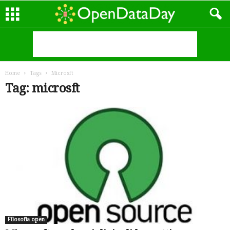
Home
Tags
Microsft
Tag: microsft
Filosofia open