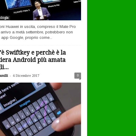
logia
efoni Huawei in uscita, compreso il Mate Pro
n arrivo a metà settembre, potrebbero non
 app Google, proprio come...
’è Swiftkey e perchè è la
tiera Android più amata
i...
-
0
milli
4 Dicembre 2017