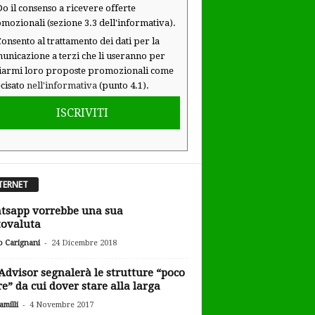
o il consenso a ricevere offerte
mozionali (sezione 3.3 dell'informativa).
onsento al trattamento dei dati per la
unicazione a terzi che li useranno per
iarmi loro proposte promozionali come
cisato
nell'informativa
(punto 4.1).
ISCRIVITI
TERNET
sapp vorrebbe una sua
tovaluta
-
o Carignani
24 Dicembre 2018
Advisor segnalerà le strutture “poco
re” da cui dover stare alla larga
-
milli
4 Novembre 2017