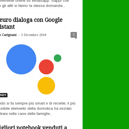
nemente online su Whatsapp. Sappi che
 gli altri si fanno la stessa domanda...
euro dialoga con Google
istant
-
0
o Carignani
3 Dicembre 2018
ware
ndo si fa sempre più smart e di recente, il più
sibile elemento della domotica ha iniziato
rare nelle case delle famiglie...
igliori notebook venduti a