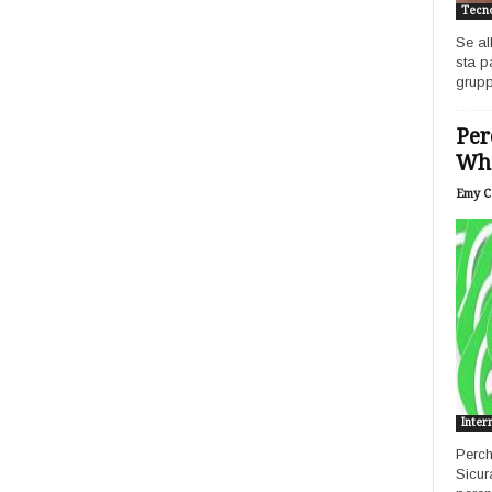
Tecno
Se al
sta p
grupp
Per
Wh
Emy Ca
Inter
Perch
Sicur