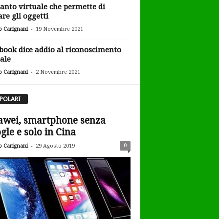
uanto virtuale che permette di
are gli oggetti
-
o Carignani
19 Novembre 2021
book dice addio al riconoscimento
iale
-
o Carignani
2 Novembre 2021
POLARI
wei, smartphone senza
gle e solo in Cina
-
0
o Carignani
29 Agosto 2019