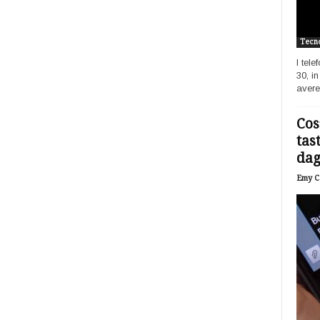
Tecno
I tel
30, i
avere
Cos
tas
dagl
Emy Ca