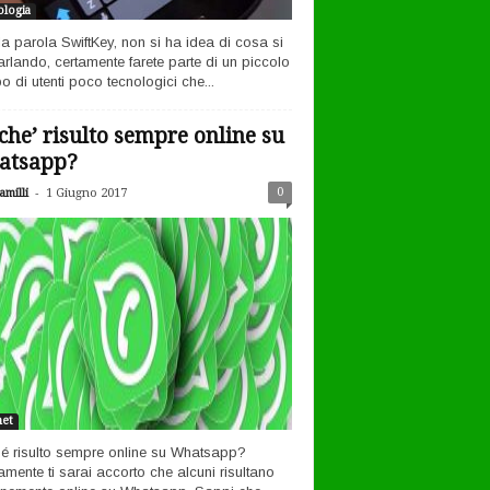
logia
la parola SwiftKey, non si ha idea di cosa si
arlando, certamente farete parte di un piccolo
o di utenti poco tecnologici che...
che’ risulto sempre online su
atsapp?
-
0
milli
1 Giugno 2017
net
é risulto sempre online su Whatsapp?
amente ti sarai accorto che alcuni risultano