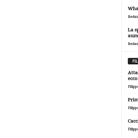
What
Redaz
La s
aum
Redaz
FI
Atta
ecco 
Filipp
Prim
Filipp
Cacc
Filipp