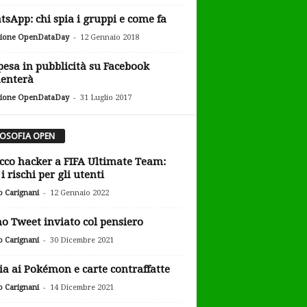
sApp: chi spia i gruppi e come fa
-
ione OpenDataDay
12 Gennaio 2018
pesa in pubblicità su Facebook
enterà
-
ione OpenDataDay
31 Luglio 2017
LOSOFIA OPEN
cco hacker a FIFA Ultimate Team:
i rischi per gli utenti
-
o Carignani
12 Gennaio 2022
o Tweet inviato col pensiero
-
o Carignani
30 Dicembre 2021
ia ai Pokémon e carte contraffatte
-
o Carignani
14 Dicembre 2021