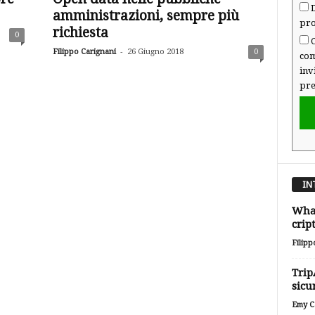
D
amministrazioni, sempre più
pro
richiesta
0
C
-
Filippo Carignani
26 Giugno 2018
0
com
inv
pre
IN
What
crip
Filipp
Trip
sicu
Emy Ca