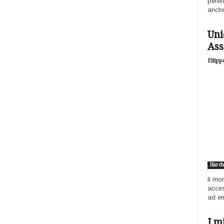
peren
anche
Uni
Ass
Filipp
Hard
Il mo
acces
ad ent
I m