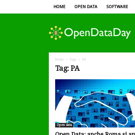
HOME
OPEN DATA
SOFTWARE
Open
Data
Day
Home
Tags
PA
Tag: PA
Open data
Open Data: anche Roma si ap