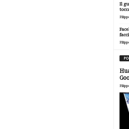
Il g
tocc
Filipp
Face
facc
Filipp
PO
Hua
Goo
Filipp