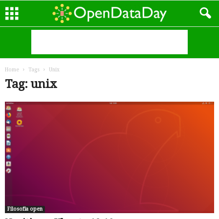
Home
Tags
Unix
Tag: unix
Filosofia open