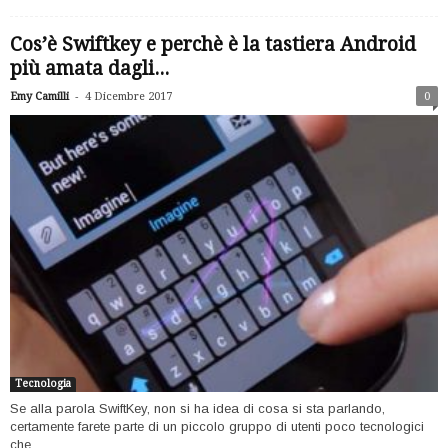
Cos’è Swiftkey e perchè è la tastiera Android
più amata dagli...
-
Emy Camilli
4 Dicembre 2017
0
Tecnologia
Se alla parola SwiftKey, non si ha idea di cosa si sta parlando,
certamente farete parte di un piccolo gruppo di utenti poco tecnologici
che...