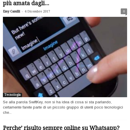
più amata dagli...
-
Emy Camilli
4 Dicembre 2017
0
Tecnologia
Se alla parola SwiftKey, non si ha idea di cosa si sta parlando,
certamente farete parte di un piccolo gruppo di utenti poco tecnologici
che...
Perche’ risulto sempre online su Whatsapp?