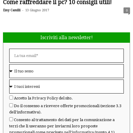
Come raffreddare il pc? 10 consigli utili!
-
Emy Camilli
13 Giugno 2017
0
Iscriviti alla newsletter!
Accetto la
Privacy Policy
del sito.
Do il consenso a ricevere offerte promozionali (sezione 3.3
dell'informativa).
Consento al trattamento dei dati per la comunicazione a
terzi che li useranno per inviarmi loro proposte
promozionali come precisato
nell'informativa
(punto 4.1).