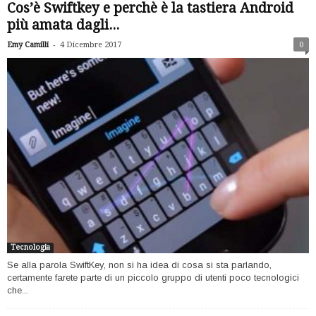
Cos’è Swiftkey e perchè è la tastiera Android
più amata dagli...
-
Emy Camilli
4 Dicembre 2017
0
Tecnologia
Se alla parola SwiftKey, non si ha idea di cosa si sta parlando,
certamente farete parte di un piccolo gruppo di utenti poco tecnologici
che...