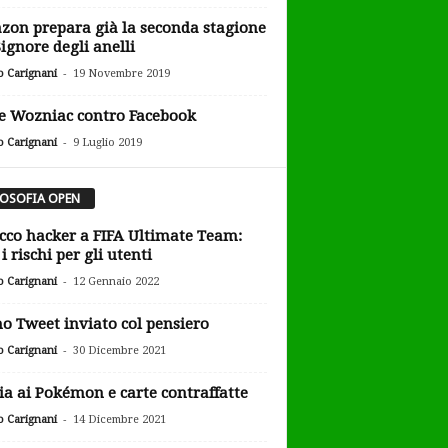
on prepara già la seconda stagione
Signore degli anelli
-
o Carignani
19 Novembre 2019
e Wozniac contro Facebook
-
o Carignani
9 Luglio 2019
LOSOFIA OPEN
cco hacker a FIFA Ultimate Team:
i rischi per gli utenti
-
o Carignani
12 Gennaio 2022
o Tweet inviato col pensiero
-
o Carignani
30 Dicembre 2021
ia ai Pokémon e carte contraffatte
-
o Carignani
14 Dicembre 2021