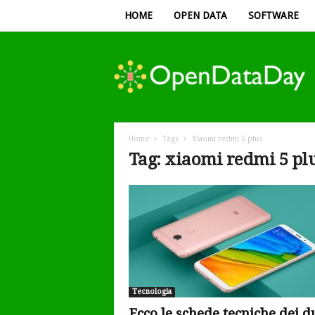
HOME
OPEN DATA
SOFTWARE
Open
Data
Day
Home
Tags
Xiaomi redmi 5 plus
Tag: xiaomi redmi 5 pl
Tecnologia
Ecco le schede tecniche dei d