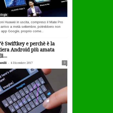
logia
efoni Huawei in uscita, compreso il Mate Pro
n arrivo a metà settembre, potrebbero non
 app Google, proprio come...
’è Swiftkey e perchè è la
tiera Android più amata
i...
-
0
milli
4 Dicembre 2017