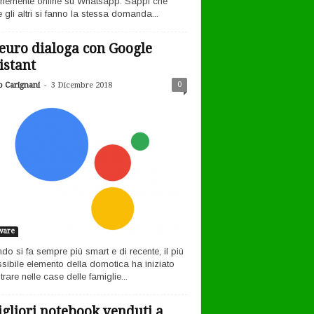
nemente online su Whatsapp. Sappi che
 gli altri si fanno la stessa domanda...
euro dialoga con Google
istant
-
0
o Carignani
3 Dicembre 2018
ware
ndo si fa sempre più smart e di recente, il più
sibile elemento della domotica ha iniziato
rare nelle case delle famiglie...
igliori notebook venduti a