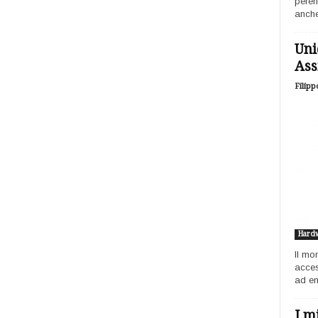
peren
anche
Uni
Ass
Filipp
Hard
Il mo
acces
ad ent
I m