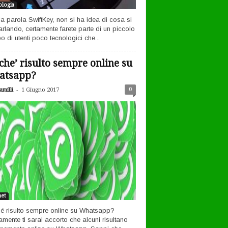
logia
la parola SwiftKey, non si ha idea di cosa si
arlando, certamente farete parte di un piccolo
o di utenti poco tecnologici che...
che’ risulto sempre online su
atsapp?
-
0
milli
1 Giugno 2017
net
é risulto sempre online su Whatsapp?
amente ti sarai accorto che alcuni risultano