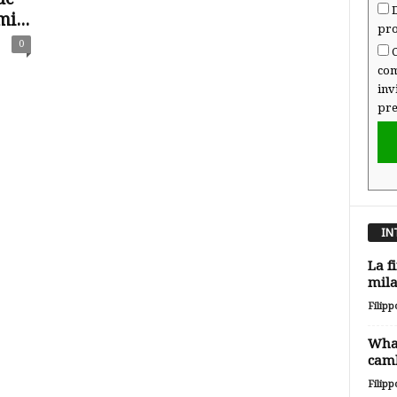
D
i...
pro
0
C
com
inv
pre
IN
La f
mila
Filipp
Wha
camb
Filipp