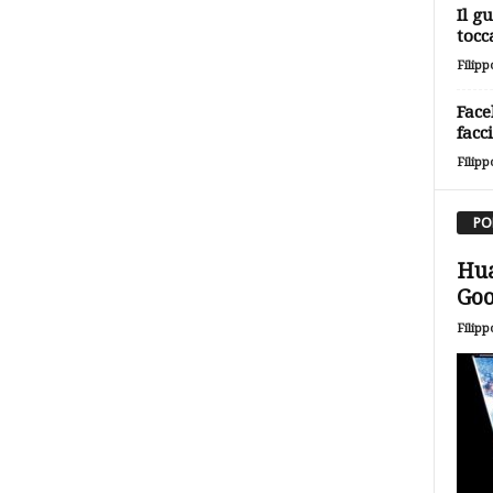
Il g
tocc
Filipp
Face
facc
Filipp
PO
Hua
Goo
Filipp