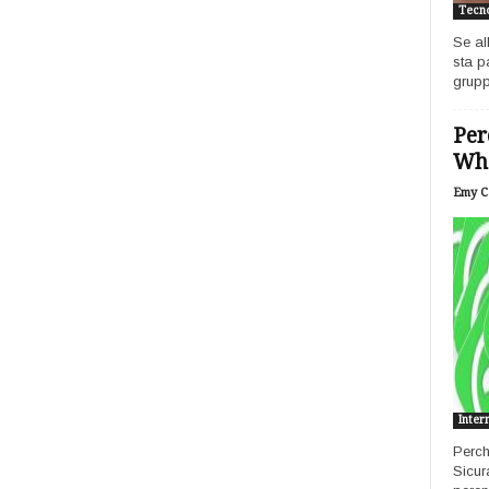
Tecno
Se al
sta p
grupp
Per
Wh
Emy Ca
Inter
Perch
Sicur