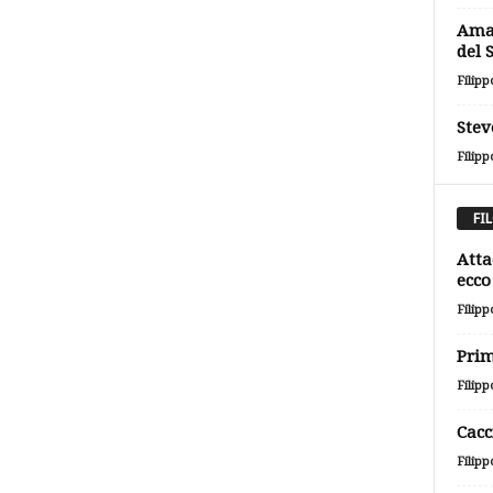
Amaz
del 
Filipp
Stev
Filipp
FI
Atta
ecco 
Filipp
Prim
Filipp
Cacc
Filipp