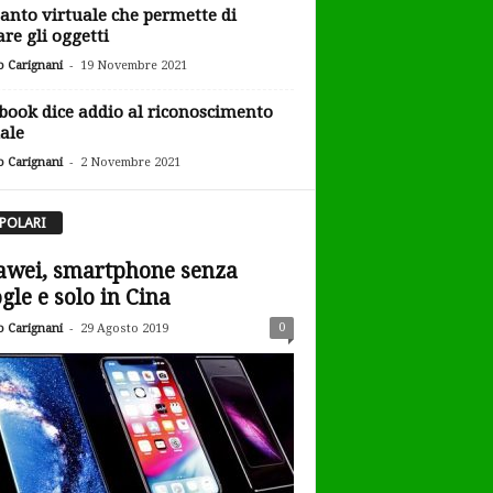
uanto virtuale che permette di
are gli oggetti
-
o Carignani
19 Novembre 2021
book dice addio al riconoscimento
iale
-
o Carignani
2 Novembre 2021
POLARI
wei, smartphone senza
gle e solo in Cina
-
0
o Carignani
29 Agosto 2019