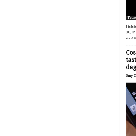
Tecno
I tel
30, i
avere
Cos
tas
dagl
Emy Ca