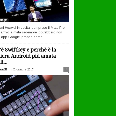
logia
efoni Huawei in uscita, compreso il Mate Pro
n arrivo a metà settembre, potrebbero non
 app Google, proprio come...
’è Swiftkey e perchè è la
tiera Android più amata
i...
-
0
milli
4 Dicembre 2017