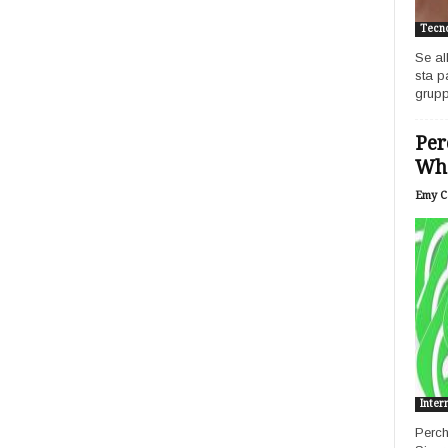
Tecno
Se al
sta p
grupp
Per
Wh
Emy Ca
Inter
Perch