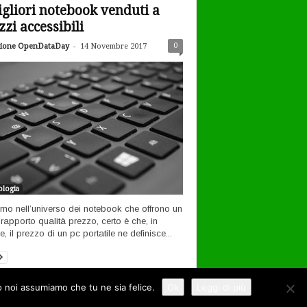
igliori notebook venduti a
zzi accessibili
-
0
ione OpenDataDay
14 Novembre 2017
logia
amo nell’universo dei notebook che offrono un
rapporto qualità prezzo, certo è che, in
, il prezzo di un pc portatile ne definisce...
to noi assumiamo che tu ne sia felice.
Ok
Leggi di più
ernet
Tecnologia
Filosofia open
Contatti