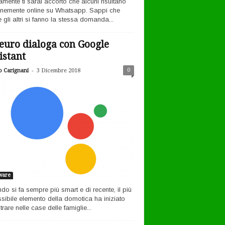
amente ti sarai accorto che alcuni risultano
nemente online su Whatsapp. Sappi che
 gli altri si fanno la stessa domanda...
euro dialoga con Google
istant
-
0
o Carignani
3 Dicembre 2018
ware
ndo si fa sempre più smart e di recente, il più
sibile elemento della domotica ha iniziato
rare nelle case delle famiglie...