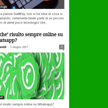
logia
la parola SwiftKey, non si ha idea di cosa si
arlando, certamente farete parte di un piccolo
o di utenti poco tecnologici che...
che’ risulto sempre online su
atsapp?
-
0
milli
1 Giugno 2017
net
é risulto sempre online su Whatsapp?