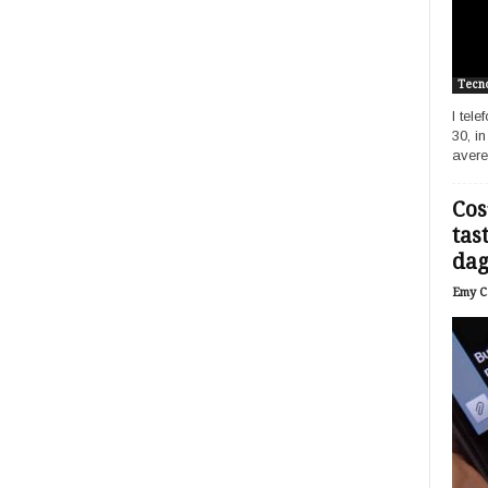
Tecno
I tel
30, i
avere
Cos
tas
dagl
Emy Ca