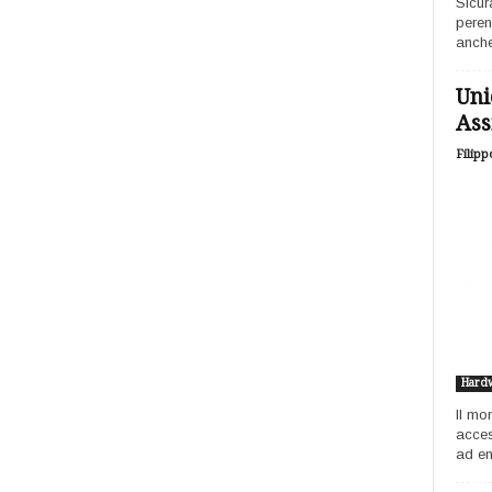
Sicur
peren
anche
Uni
Ass
Filipp
Hard
Il mo
acces
ad ent