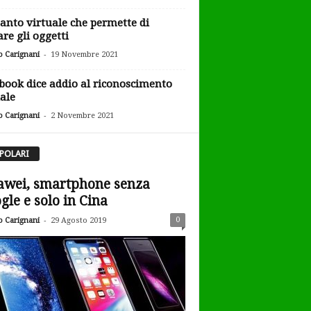
uanto virtuale che permette di
are gli oggetti
-
o Carignani
19 Novembre 2021
book dice addio al riconoscimento
iale
-
o Carignani
2 Novembre 2021
POLARI
wei, smartphone senza
gle e solo in Cina
-
0
o Carignani
29 Agosto 2019