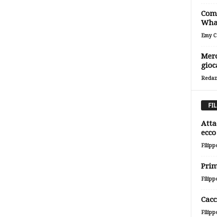
Come
Wha
Emy Ca
Merc
gioc
Redaz
FI
Atta
ecco 
Filipp
Prim
Filipp
Cacc
Filipp