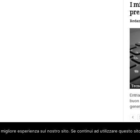
I m
pre
Redaz
Tecno
Entri
buon 
genere
 migliore esperienza sul nostro sito. Se continui ad utilizzare questo si
Home
Open data
Software
Int