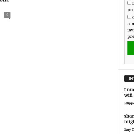
D
pro
0
C
com
inv
pre
IN
I nu
wifi
Filipp
shar
migl
Emy Ca