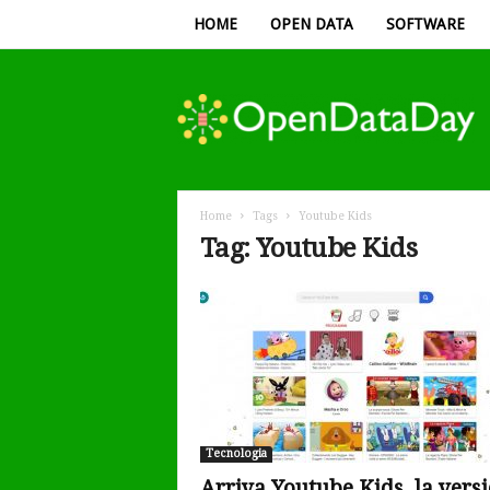
HOME
OPEN DATA
SOFTWARE
Open
Data
Day
Home
Tags
Youtube Kids
Tag: Youtube Kids
Tecnologia
Arriva Youtube Kids, la vers