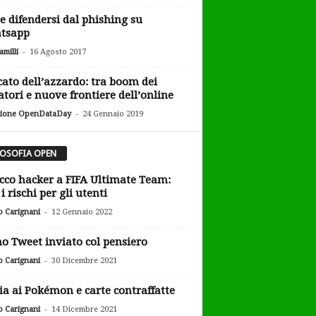
 difendersi dal phishing su
tsapp
-
milli
16 Agosto 2017
ato dell’azzardo: tra boom dei
atori e nuove frontiere dell’online
-
ione OpenDataDay
24 Gennaio 2019
LOSOFIA OPEN
cco hacker a FIFA Ultimate Team:
i rischi per gli utenti
-
o Carignani
12 Gennaio 2022
o Tweet inviato col pensiero
-
o Carignani
30 Dicembre 2021
ia ai Pokémon e carte contraffatte
-
o Carignani
14 Dicembre 2021