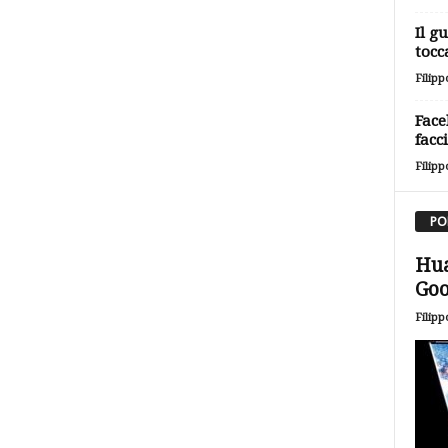
Il g
tocc
Filipp
Face
facc
Filipp
PO
Hua
Goo
Filipp