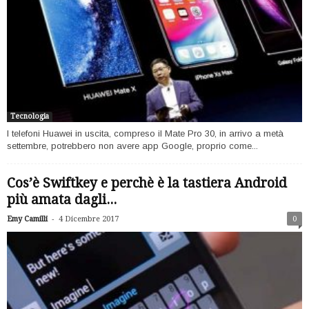
Tecnologia
I telefoni Huawei in uscita, compreso il Mate Pro 30, in arrivo a metà
settembre, potrebbero non avere app Google, proprio come...
Cos’è Swiftkey e perchè è la tastiera Android
più amata dagli...
-
Emy Camilli
4 Dicembre 2017
0