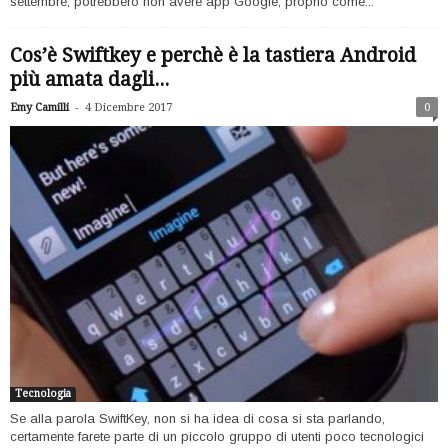
settembre, potrebbero non avere app Google, proprio come...
Cos’è Swiftkey e perchè è la tastiera Android
più amata dagli...
-
Emy Camilli
4 Dicembre 2017
0
Tecnologia
Se alla parola SwiftKey, non si ha idea di cosa si sta parlando,
certamente farete parte di un piccolo gruppo di utenti poco tecnologici