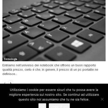
Tecnologia
Entriamo nell’universo dei notebook che offrono un buon rapporto
qualità prezzo, certo è che, in genere, il prezzo di un pc portatile ne
definisce...
Utilizziamo i cookie per essere sicuri che tu possa avere la
migliore esperienza sul nostro sito. Se continui ad utilizzare
Home
Open data
Software
Internet
Tecnologia
questo sito noi assumiamo che tu ne sia felice.
Filosofia open
Contatti
Ok
Leggi di più