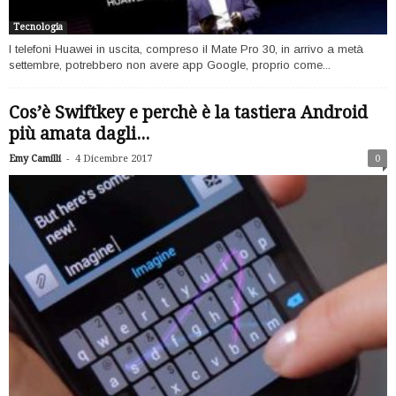
Tecnologia
I telefoni Huawei in uscita, compreso il Mate Pro 30, in arrivo a metà
settembre, potrebbero non avere app Google, proprio come...
Cos’è Swiftkey e perchè è la tastiera Android
più amata dagli...
-
Emy Camilli
4 Dicembre 2017
0