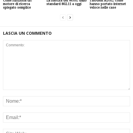
Come funziona un
La nascita del Wi-Fi: dallo
I modem ADSL: come
motore di ricerca
standard 802.11 a oggi
hanno portato internet
spiegato semplice
veloce nelle case
LASCIA UN COMMENTO