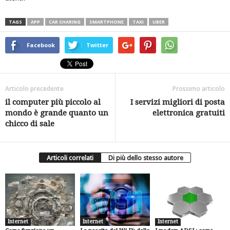
TAGS
APP
CAR SHARING
SMARTPHONE
TAXI
UBER
Facebook
Twitter
Articolo precedente
Prossimo articolo
il computer più piccolo al
I servizi migliori di posta
mondo è grande quanto un
elettronica gratuiti
chicco di sale
Articoli correlati
Di più dello stesso autore
Internet
Internet
Internet