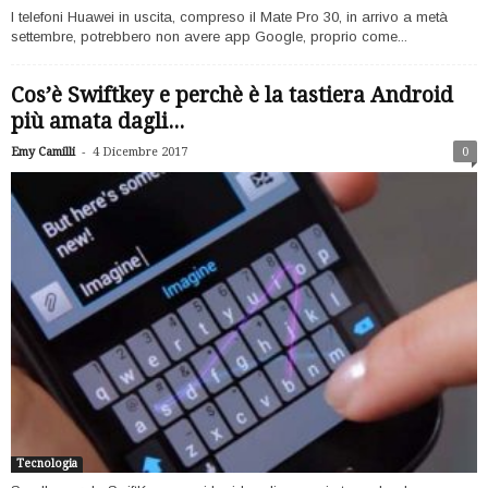
I telefoni Huawei in uscita, compreso il Mate Pro 30, in arrivo a metà
settembre, potrebbero non avere app Google, proprio come...
Cos’è Swiftkey e perchè è la tastiera Android
più amata dagli...
-
Emy Camilli
4 Dicembre 2017
0
Tecnologia