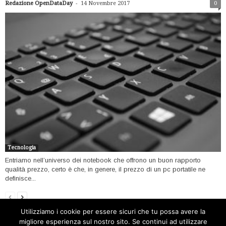
-
Redazione OpenDataDay
14 Novembre 2017
0
Tecnologia
Entriamo nell’universo dei notebook che offrono un buon rapporto
qualità prezzo, certo è che, in genere, il prezzo di un pc portatile ne
definisce...
Utilizziamo i cookie per essere sicuri che tu possa avere la
migliore esperienza sul nostro sito. Se continui ad utilizzare
Home
Open data
Software
Internet
Tecnologia