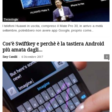
Tecnologia
I telefoni Huawei in uscita, compreso il Mate Pro 30, in arrivo a metà
settembre, potrebbero non avere app Google, proprio come...
Cos’è Swiftkey e perchè è la tastiera Android
più amata dagli...
-
Emy Camilli
4 Dicembre 2017
0