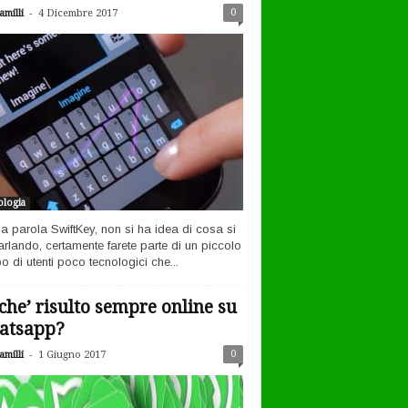
-
0
milli
4 Dicembre 2017
logia
la parola SwiftKey, non si ha idea di cosa si
arlando, certamente farete parte di un piccolo
o di utenti poco tecnologici che...
che’ risulto sempre online su
atsapp?
-
0
milli
1 Giugno 2017