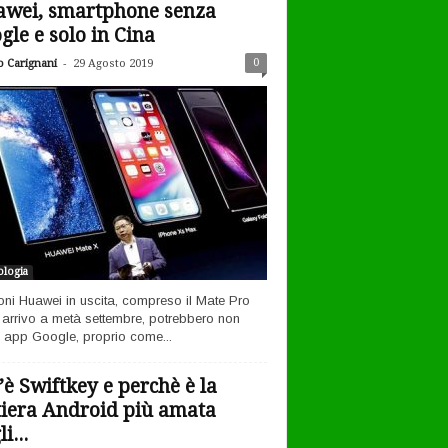
wei, smartphone senza
gle e solo in Cina
-
0
o Carignani
29 Agosto 2019
logia
efoni Huawei in uscita, compreso il Mate Pro
n arrivo a metà settembre, potrebbero non
 app Google, proprio come...
’è Swiftkey e perchè è la
tiera Android più amata
i...