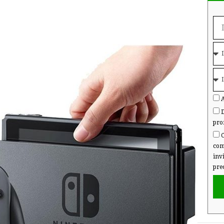
A
D
pro
C
com
inv
pre