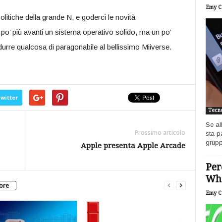
Emy Ca
litiche della grande N, e goderci le novità
 po’ più avanti un sistema operativo solido, ma un po’
durre qualcosa di paragonabile al bellissimo Miiverse.
witter
Tecno
Se al
Prossimo articolo
sta p
grupp
Apple presenta Apple Arcade
Per
Wh
tore
Emy Ca