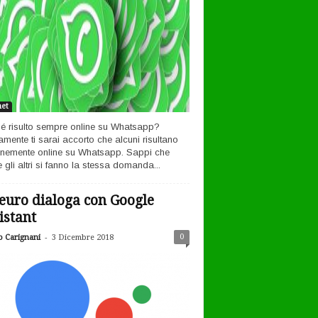
net
é risulto sempre online su Whatsapp?
amente ti sarai accorto che alcuni risultano
nemente online su Whatsapp. Sappi che
 gli altri si fanno la stessa domanda...
euro dialoga con Google
istant
-
0
o Carignani
3 Dicembre 2018