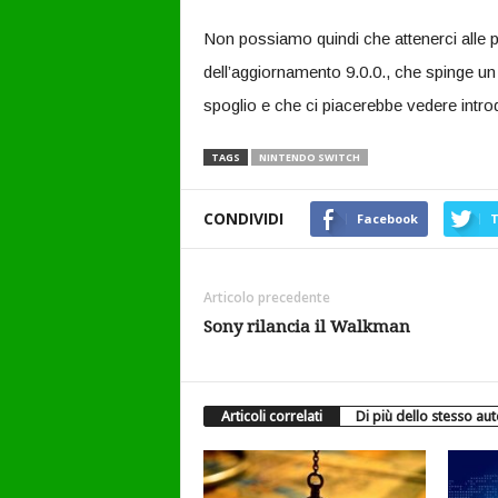
Non possiamo quindi che attenerci alle po
dell’aggiornamento 9.0.0., che spinge un
spoglio e che ci piacerebbe vedere intro
TAGS
NINTENDO SWITCH
CONDIVIDI
Facebook
T
Articolo precedente
Sony rilancia il Walkman
Articoli correlati
Di più dello stesso au