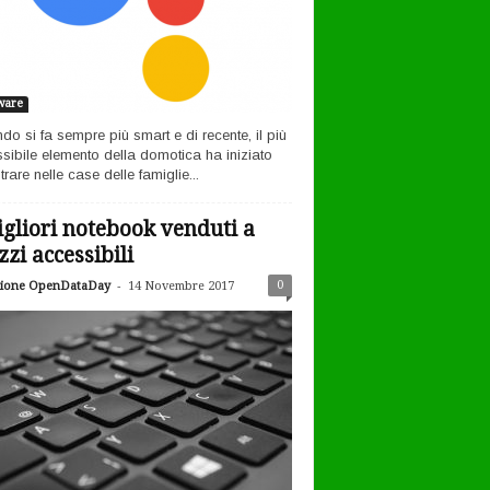
ware
ndo si fa sempre più smart e di recente, il più
sibile elemento della domotica ha iniziato
rare nelle case delle famiglie...
igliori notebook venduti a
zzi accessibili
-
0
ione OpenDataDay
14 Novembre 2017