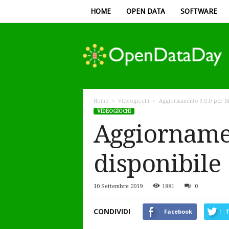
HOME
OPEN DATA
SOFTWARE
Open
Data
Day
Home
Videogiochi
Aggiornamento 9.0.0 per N
VIDEOGIOCHI
Aggiornamen
disponibile
10 Settembre 2019
1881
0
CONDIVIDI
Facebook
T