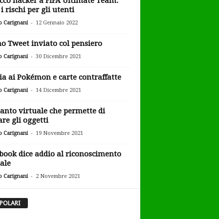
cco hacker a FIFA Ultimate Team:
i rischi per gli utenti
-
o Carignani
12 Gennaio 2022
o Tweet inviato col pensiero
-
o Carignani
30 Dicembre 2021
ia ai Pokémon e carte contraffatte
-
o Carignani
14 Dicembre 2021
uanto virtuale che permette di
are gli oggetti
-
o Carignani
19 Novembre 2021
book dice addio al riconoscimento
iale
-
o Carignani
2 Novembre 2021
POLARI