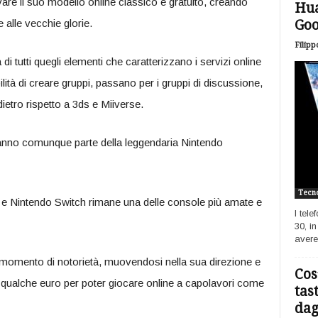
re il suo modello online classico e gratuito, creando
Hua
 alle vecchie glorie.
Goo
Filipp
di tutti quegli elementi che caratterizzano i servizi online
ilità di creare gruppi, passano per i gruppi di discussione,
ietro rispetto a 3ds e Miiverse.
 fanno comunque parte della leggendaria Nintendo
Tecno
e e Nintendo Switch rimane una delle console più amate e
I tel
30, i
avere
 momento di notorietà, muovendosi nella sua direzione e
Cos
 qualche euro per poter giocare online a capolavori come
tas
dagl