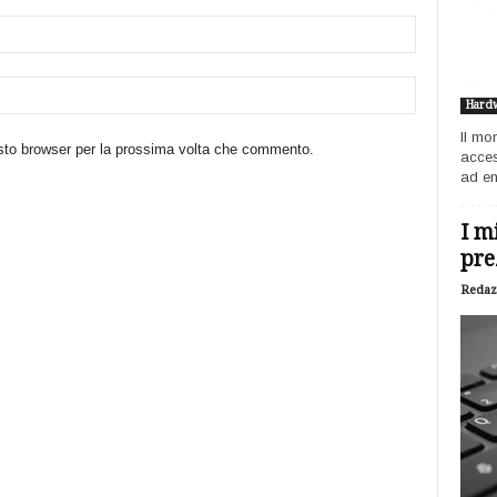
Hard
Il mo
esto browser per la prossima volta che commento.
acces
ad ent
I m
pre
Redaz