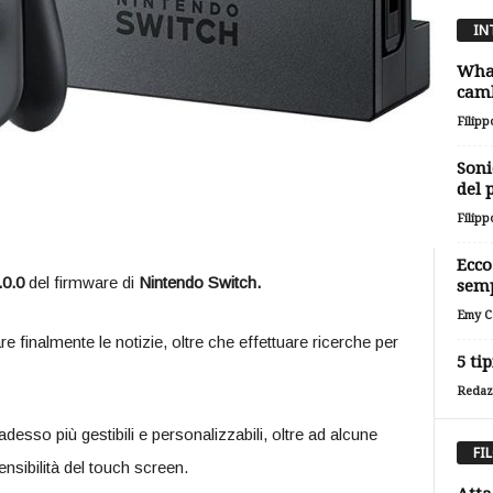
IN
Wha
camb
Filipp
Soni
del 
Filipp
Ecco
.0.0
del firmware di
Nintendo Switch.
sem
Emy Ca
e finalmente le notizie, oltre che effettuare ricerche per
5 tip
Redaz
desso più gestibili e personalizzabili, oltre ad alcune
FI
nsibilità del touch screen.