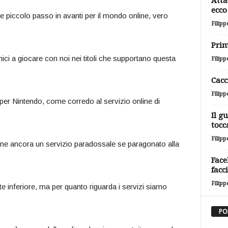
Atta
ecco 
 piccolo passo in avanti per il mondo online, vero
Filipp
Prim
mici a giocare con noi nei titoli che supportano questa
Filipp
Cacc
Filipp
per Nintendo, come corredo al servizio online di
Il g
tocc
Filipp
ne ancora un servizio paradossale se paragonato alla
Face
facc
Filipp
e inferiore, ma per quanto riguarda i servizi siamo
PO