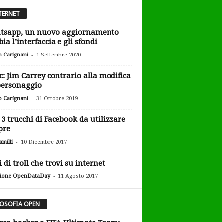
TERNET
tsapp, un nuovo aggiornamento
ia l’interfaccia e gli sfondi
-
o Carignani
1 Settembre 2020
c: Jim Carrey contrario alla modifica
personaggio
-
o Carignani
31 Ottobre 2019
 3 trucchi di Facebook da utilizzare
pre
-
milli
10 Dicembre 2017
i di troll che trovi su internet
-
ione OpenDataDay
11 Agosto 2017
LOSOFIA OPEN