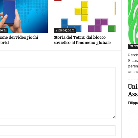
ochi
Videogiochi
one dei videogiochi
Storia del Tetris: dal blocco
orld
sovietico al fenomeno globale
Inter
Perch
Sicur
peren
anche
Uni
Ass
Filipp