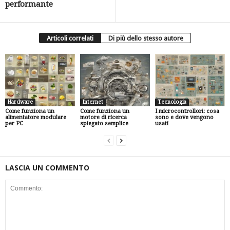
performante
Articoli correlati
Di più dello stesso autore
Hardware
Internet
Tecnologia
Come funziona un
Come funziona un
I microcontrollori: cosa
alimentatore modulare
motore di ricerca
sono e dove vengono
per PC
spiegato semplice
usati
LASCIA UN COMMENTO