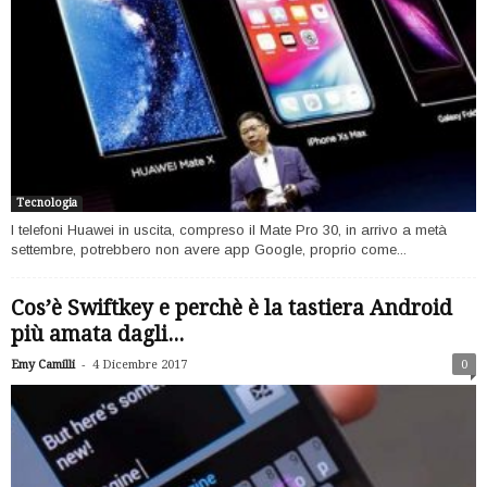
Tecnologia
I telefoni Huawei in uscita, compreso il Mate Pro 30, in arrivo a metà
settembre, potrebbero non avere app Google, proprio come...
Cos’è Swiftkey e perchè è la tastiera Android
più amata dagli...
-
Emy Camilli
4 Dicembre 2017
0