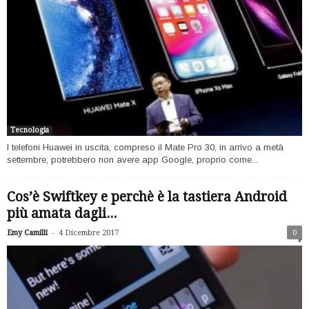
Tecnologia
I telefoni Huawei in uscita, compreso il Mate Pro 30, in arrivo a metà
settembre, potrebbero non avere app Google, proprio come...
Cos’è Swiftkey e perchè è la tastiera Android
più amata dagli...
-
Emy Camilli
4 Dicembre 2017
0