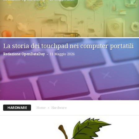
La storia dei touchpad nei computer portatili
-
Redazione OpenDataDay
11 Maggio 2026
HARDWARE
Home
Hardware