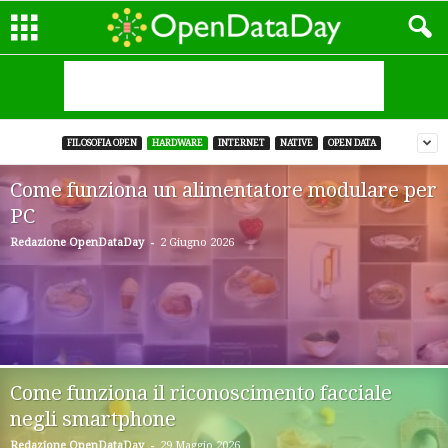
FILOSOFIA OPEN
HARDWARE
INTERNET
NATIVE
OPEN DATA
Come funziona un alimentatore modulare per
PC
-
Redazione OpenDataDay
2 Giugno 2026
Come funziona il riconoscimento facciale
negli smartphone
-
Redazione OpenDataDay
29 Maggio 2026