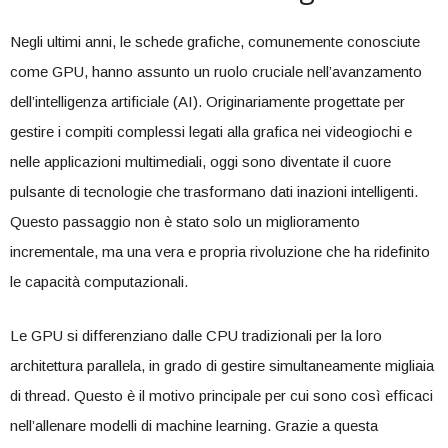
Negli ultimi ​anni, le schede grafiche,​ comunemente⁢ conosciute
come GPU, hanno assunto un​ ruolo cruciale nell’avanzamento
dell’intelligenza artificiale (AI).​ Originariamente progettate per
gestire i compiti⁤ complessi legati alla‍ grafica nei videogiochi ‍e⁤
nelle applicazioni multimediali, oggi‍ sono diventate il cuore
pulsante di ​tecnologie che⁤ trasformano dati ​inazioni intelligenti.
Questo passaggio non ⁣è ‍stato‍ solo un miglioramento
incrementale, ma una vera e propria rivoluzione ‍che ha ridefinito
le capacità computazionali.
Le GPU‍ si differenziano ​dalle CPU tradizionali ⁣per ⁢la loro
architettura parallela, in grado di gestire simultaneamente migliaia
di thread. ⁢Questo è⁣ il⁣ motivo principale per cui sono così efficaci
⁤nell’allenare modelli ‍di machine learning. Grazie⁣ a questa⁢