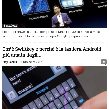
Tecnologia
I telefoni Huawei in uscita, compreso il Mate Pro 30, in arrivo a metà
settembre, potrebbero non avere app Google, proprio come...
Cos’è Swiftkey e perchè è la tastiera Android
più amata dagli...
-
Emy Camilli
4 Dicembre 2017
0