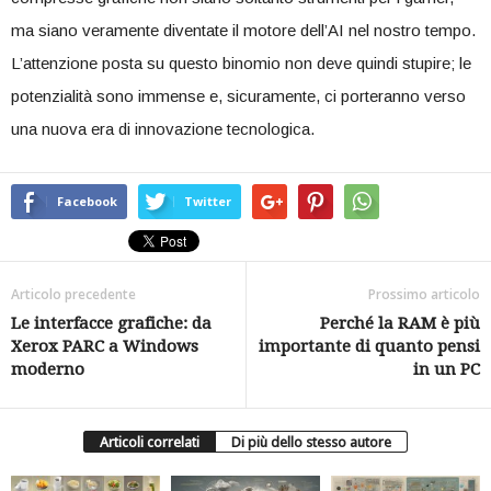
ma⁣ siano veramente ​diventate il ⁢motore dell’AI nel nostro tempo.
L’attenzione posta​ su questo⁤ binomio non ⁢deve quindi stupire; le
⁢potenzialità​ sono immense e, sicuramente, ‌ci ⁣porteranno ⁣verso
una nuova era di innovazione ‌tecnologica.
Facebook
Twitter
Articolo precedente
Prossimo articolo
Le interfacce grafiche: da
Perché la RAM è più
Xerox PARC a Windows
importante di quanto pensi
moderno
in un PC
Articoli correlati
Di più dello stesso autore