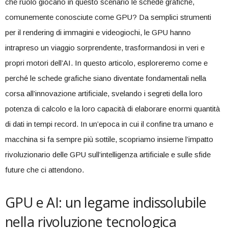
che ruolo giocano‍ in questo‍ scenario ​le ⁤schede grafiche,
comunemente​ conosciute come ‌GPU? Da semplici strumenti
per il rendering di immagini e videogiochi, le GPU​ hanno
intrapreso un viaggio sorprendente, trasformandosi in veri ⁢e
propri‍ motori dell’AI. In questo⁣ articolo, ⁢esploreremo come‌ e
perché le‍ schede grafiche⁤ siano diventate‌ fondamentali​ nella
corsa all’innovazione ⁤artificiale, svelando i segreti ⁤della loro⁤
potenza⁣ di calcolo e la loro ‌capacità di ⁢elaborare enormi ‍quantità
di dati in tempi record. ⁢In un’epoca‍ in cui ‌il ⁤confine⁤ tra umano e
macchina si ⁢fa ​sempre⁤ più sottile, ⁤scopriamo insieme l’impatto
rivoluzionario delle GPU sull’intelligenza artificiale ‍e ‌sulle ‌sfide
future che ci attendono.
GPU e ⁣AI: un legame indissolubile
nella ‌rivoluzione tecnologica