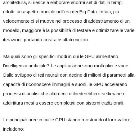
architettura, si ‌riesce a elaborare enormi set di ‍dati in tempi
ridotti, un aspetto cruciale nell’era ⁤dei Big Data. Infatti, più
velocemente⁢ ci si muove⁢ nel processo di addestramento di un
modello, maggiore⁤ è la ‍possibilità di testare e ottimizzare le‌ varie
iterazioni, portando così a risultati ‍migliori.
Ma quali sono gli ⁢specifici modi in⁤ cui ⁤le GPU alimentano
l’intelligenza ⁣artificiale? Le applicazioni sono molteplici⁤ e varie.
Dallo sviluppo di reti neurali con decine di milioni‌ di parametri ‍alla
capacità di ​riconoscere immagini⁢ e suoni, le ‌GPU accelerano
processi di ⁣analisi⁤ che ‌altrimenti richiederebbero settimane o
⁢addirittura mesi a ⁤essere completati ⁢con sistemi tradizionali. ‍
Le principali aree⁤ in ⁣cui⁣ le GPU stanno mostrando il loro valore
includono: