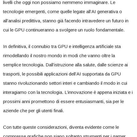
livelli che oggi non possiamo nemmeno immaginare. ⁤Le
tecnologie emergenti, come quelle legate ⁣all’AI ​generativa o‍
all’analisi ​predittiva, stanno già facendo⁤ intravedere un futuro ‍in
cui le GPU continueranno ⁢a⁢ svolgere​ un ruolo fondamentale.
In definitiva,⁤ il connubio tra ⁢GPU e⁤ intelligenza artificiale sta
⁤rimodellando ⁢il ​nostro mondo‌ in modi⁢ che vanno oltre⁤ la
semplice ⁣tecnologia. Dall’istruzione alla salute, dalle⁣ scienze ai
⁣trasporti,⁤ le possibili applicazioni dell’AI supportata da GPU
stanno‌ rivoluzionando⁤ settori interi e cambiando⁢ il modo in cui
⁣interagiamo⁢ con la tecnologia. L’innovazione‌ è appena iniziata ‌e i
prossimi anni promettono di essere entusiasmanti, sia per le
aziende che per gli‍ utenti finali.
Con tutte queste considerazioni, diventa⁣ evidente⁤ come le
compresse grafiche non siano soltanto strumenti per ‍i gamer,