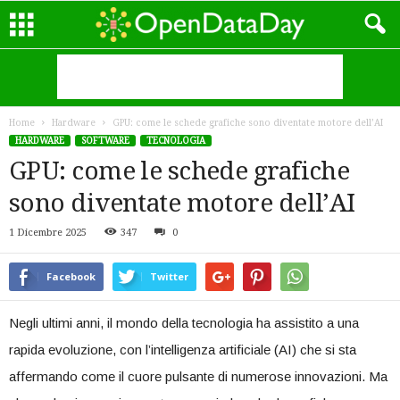
Home
Hardware
GPU: come le schede grafiche sono diventate motore dell’AI
HARDWARE
SOFTWARE
TECNOLOGIA
GPU: come le schede grafiche
sono diventate motore dell’AI
1 Dicembre 2025
347
0
Facebook
Twitter
Negli ​ultimi ​anni, il ⁣mondo‌ della tecnologia​ ha assistito a‍ una
rapida evoluzione,‍ con l’intelligenza artificiale ‌(AI) che si ⁢sta
affermando come il cuore pulsante‍ di numerose innovazioni.‍ Ma‌