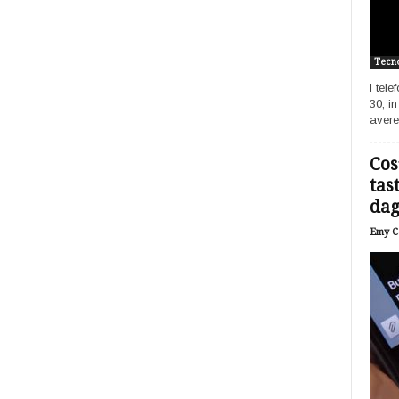
Tecno
I tel
30, i
avere
Cos
tas
dagl
Emy Ca