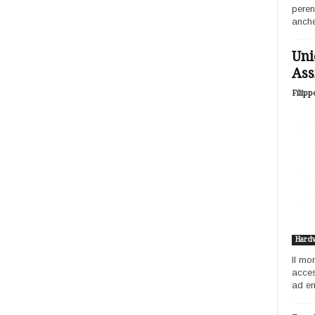
peren
anche
Uni
Ass
Filipp
Hard
Il mo
acces
ad ent