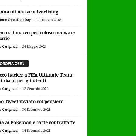
iamo di native advertising
-
ione OpenDataDay
2 Febbraio 2018
arro: il nuovo pericoloso malware
ario
-
o Carignani
24 Maggio 2021
LOSOFIA OPEN
cco hacker a FIFA Ultimate Team:
i rischi per gli utenti
-
o Carignani
12 Gennaio 2022
o Tweet inviato col pensiero
-
o Carignani
30 Dicembre 2021
ia ai Pokémon e carte contraffatte
-
o Carignani
14 Dicembre 2021