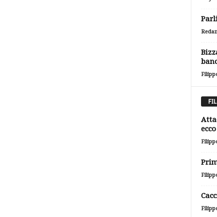
Parl
Redaz
Bizz
banc
Filipp
FI
Atta
ecco 
Filipp
Prim
Filipp
Cacc
Filipp