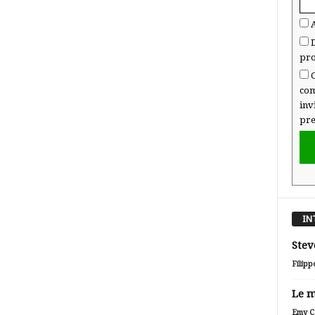
A
D
pro
C
com
inv
pre
IN
Stev
Filipp
Le m
Emy Ca