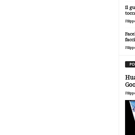
Il g
tocc
Filipp
Face
facc
Filipp
PO
Hua
Goo
Filipp