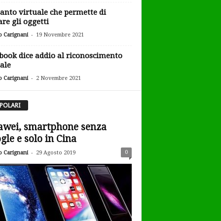
uanto virtuale che permette di
are gli oggetti
-
o Carignani
19 Novembre 2021
book dice addio al riconoscimento
iale
-
o Carignani
2 Novembre 2021
POLARI
wei, smartphone senza
gle e solo in Cina
-
0
o Carignani
29 Agosto 2019