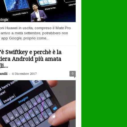
logia
efoni Huawei in uscita, compreso il Mate Pro
n arrivo a metà settembre, potrebbero non
 app Google, proprio come...
’è Swiftkey e perchè è la
tiera Android più amata
i...
-
0
milli
4 Dicembre 2017