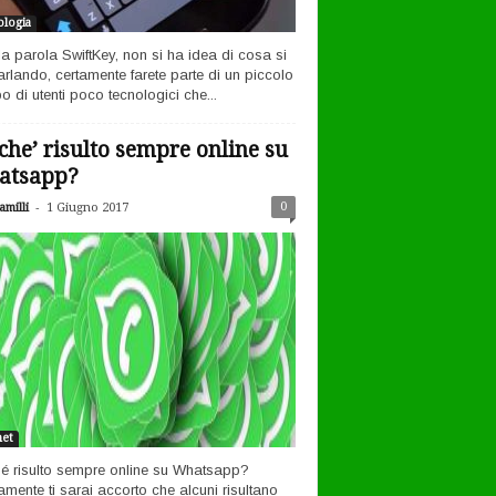
logia
la parola SwiftKey, non si ha idea di cosa si
arlando, certamente farete parte di un piccolo
o di utenti poco tecnologici che...
che’ risulto sempre online su
atsapp?
-
0
milli
1 Giugno 2017
net
é risulto sempre online su Whatsapp?
amente ti sarai accorto che alcuni risultano