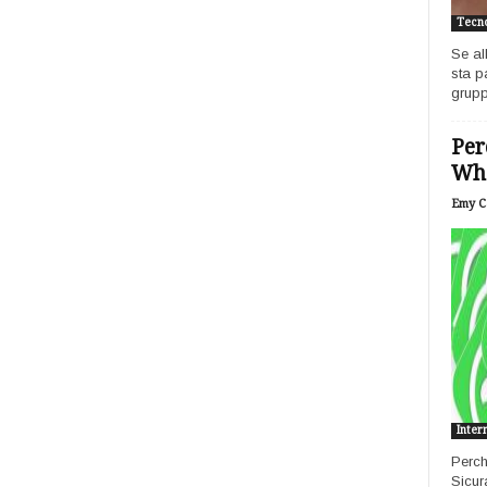
Tecno
Se al
sta p
grupp
Per
Wh
Emy Ca
Inter
Perch
Sicur