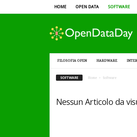
HOME
OPEN DATA
SOFTWARE
Open
Data
Day
FILOSOFIA OPEN
HARDWARE
INTE
SOFTWARE
Home
Software
Nessun Articolo da vis