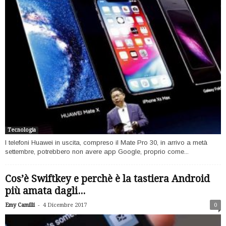
Tecnologia
I telefoni Huawei in uscita, compreso il Mate Pro 30, in arrivo a metà
settembre, potrebbero non avere app Google, proprio come...
Cos’è Swiftkey e perchè è la tastiera Android
più amata dagli...
-
Emy Camilli
4 Dicembre 2017
0