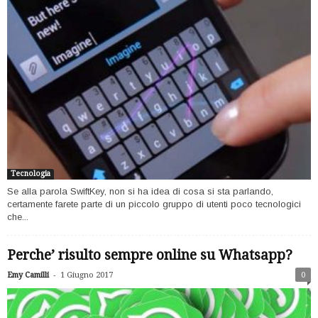
Tecnologia
Se alla parola SwiftKey, non si ha idea di cosa si sta parlando,
certamente farete parte di un piccolo gruppo di utenti poco tecnologici
che...
Perche’ risulto sempre online su Whatsapp?
-
Emy Camilli
1 Giugno 2017
0