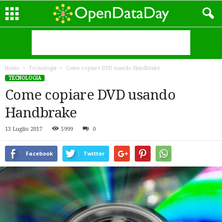
Home
Tecnologia
Come copiare DVD usando Handbrake
TECNOLOGIA
Come copiare DVD usando
Handbrake
13 Luglio 2017
5999
0
Facebook
Twitter