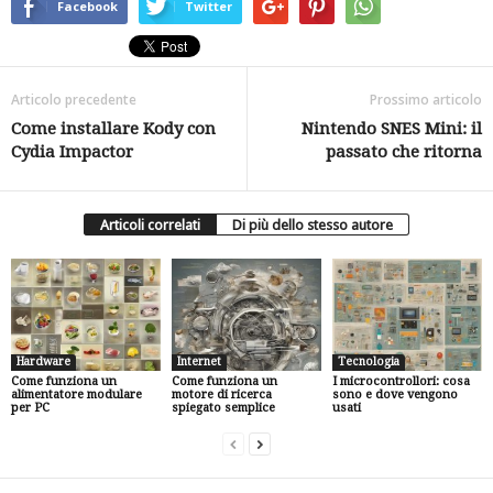
Facebook
Twitter
Articolo precedente
Prossimo articolo
Come installare Kody con
Nintendo SNES Mini: il
Cydia Impactor
passato che ritorna
Articoli correlati
Di più dello stesso autore
Hardware
Internet
Tecnologia
Come funziona un
Come funziona un
I microcontrollori: cosa
alimentatore modulare
motore di ricerca
sono e dove vengono
per PC
spiegato semplice
usati