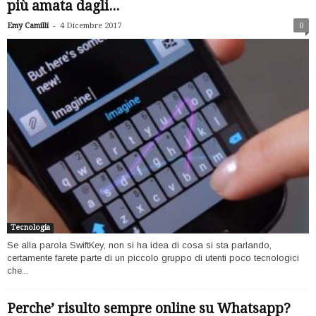
più amata dagli...
-
Emy Camilli
4 Dicembre 2017
0
Tecnologia
Se alla parola SwiftKey, non si ha idea di cosa si sta parlando,
certamente farete parte di un piccolo gruppo di utenti poco tecnologici
che...
Perche’ risulto sempre online su Whatsapp?