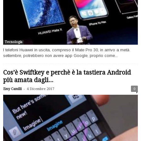
Tecnologia
I telefoni Huawei in uscita, compreso il Mate Pro 30, in arrivo a metà
settembre, potrebbero non avere app Google, proprio come...
Cos’è Swiftkey e perchè è la tastiera Android
più amata dagli...
-
Emy Camilli
4 Dicembre 2017
0