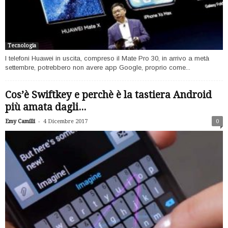
Tecnologia
I telefoni Huawei in uscita, compreso il Mate Pro 30, in arrivo a metà
settembre, potrebbero non avere app Google, proprio come...
Cos’è Swiftkey e perchè è la tastiera Android
più amata dagli...
-
Emy Camilli
4 Dicembre 2017
0