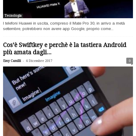
Tecnologia
I telefoni Huawei in uscita, compreso il Mate Pro 30, in arrivo a metà
settembre, potrebbero non avere app Google, proprio come...
Cos’è Swiftkey e perchè è la tastiera Android
più amata dagli...
-
Emy Camilli
4 Dicembre 2017
0