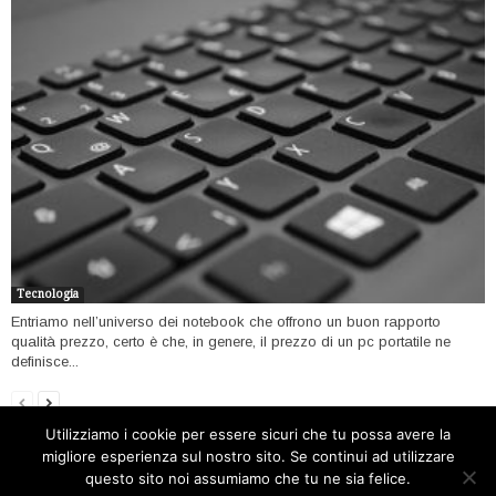
Tecnologia
Entriamo nell’universo dei notebook che offrono un buon rapporto
qualità prezzo, certo è che, in genere, il prezzo di un pc portatile ne
definisce...
Utilizziamo i cookie per essere sicuri che tu possa avere la
migliore esperienza sul nostro sito. Se continui ad utilizzare
Home
Open data
Software
Internet
Tecnologia
questo sito noi assumiamo che tu ne sia felice.
Filosofia open
Contatti