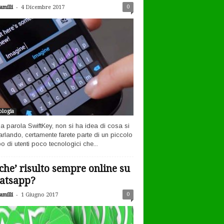
-
0
milli
4 Dicembre 2017
logia
la parola SwiftKey, non si ha idea di cosa si
arlando, certamente farete parte di un piccolo
o di utenti poco tecnologici che...
che’ risulto sempre online su
atsapp?
-
0
milli
1 Giugno 2017