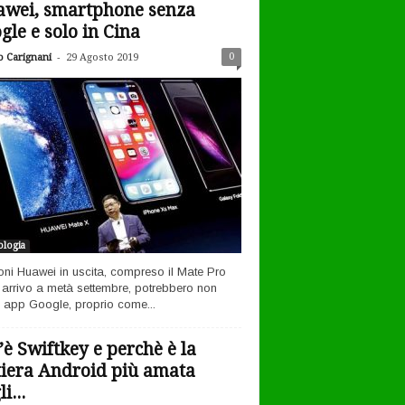
wei, smartphone senza
gle e solo in Cina
-
0
o Carignani
29 Agosto 2019
logia
efoni Huawei in uscita, compreso il Mate Pro
n arrivo a metà settembre, potrebbero non
 app Google, proprio come...
’è Swiftkey e perchè è la
tiera Android più amata
i...