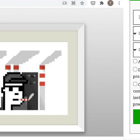
A
D
pro
C
com
inv
pre