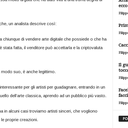
Atta
ecco 
Filipp
he, un analista descrive così:
Prim
Filipp
 chiunque di vendere arte digitale che possiede o che ha
Cacc
 stata fatta, il venditore può accettarla e la criptovaluta
Filipp
Il g
tocc
a modo suo, è anche legittimo.
Filipp
eressante per gli artisti per guadagnare, entrando in un
Face
facc
lo dell’arte classica, aprendo ad un pubblico più vasto.
Filipp
in alcuni casi troviamo artisti sinceri, che vogliono
PO
e proprie creazioni.