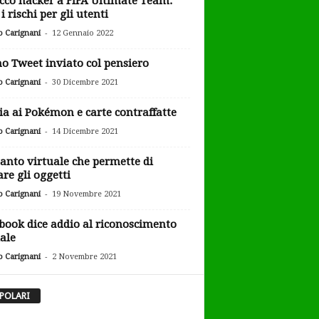
cco hacker a FIFA Ultimate Team:
i rischi per gli utenti
-
o Carignani
12 Gennaio 2022
o Tweet inviato col pensiero
-
o Carignani
30 Dicembre 2021
ia ai Pokémon e carte contraffatte
-
o Carignani
14 Dicembre 2021
uanto virtuale che permette di
are gli oggetti
-
o Carignani
19 Novembre 2021
book dice addio al riconoscimento
iale
-
o Carignani
2 Novembre 2021
POLARI