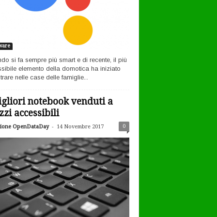
ware
ndo si fa sempre più smart e di recente, il più
sibile elemento della domotica ha iniziato
rare nelle case delle famiglie...
igliori notebook venduti a
zzi accessibili
-
0
ione OpenDataDay
14 Novembre 2017