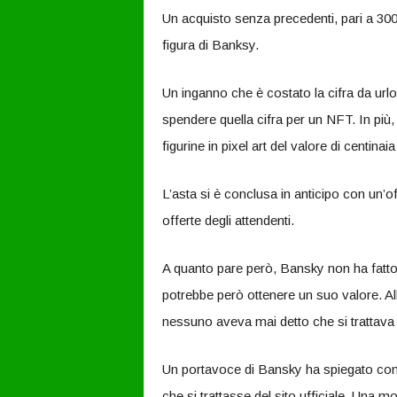
Un acquisto senza precedenti, pari a 300
figura di Banksy.
Un inganno che è costato la cifra da urlo
spendere quella cifra per un NFT. In più,
figurine in pixel art del valore di centinaia 
L’asta si è conclusa in anticipo con un’o
offerte degli attendenti.
A quanto pare però, Bansky non ha fatto
potrebbe però ottenere un suo valore. Alla
nessuno aveva mai detto che si trattava de
Un portavoce di Bansky ha spiegato come
che si trattasse del sito ufficiale. Una 