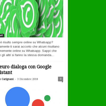
net
é risulto sempre online su Whatsapp?
amente ti sarai accorto che alcuni risultano
nemente online su Whatsapp. Sappi che
 gli altri si fanno la stessa domanda...
euro dialoga con Google
istant
-
0
o Carignani
3 Dicembre 2018