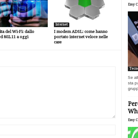
Emy Ca
Internet
ita del Wi-Fi: dallo
I modem ADSL: come hanno
d 802.11 a oggi
portato internet veloce nelle
case
Tecno
Se al
sta p
grupp
Per
Wh
Emy Ca