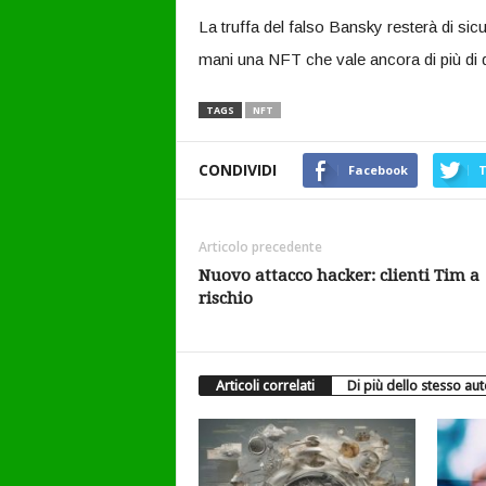
La truffa del falso Bansky resterà di sicur
mani una NFT che vale ancora di più di q
TAGS
NFT
CONDIVIDI
Facebook
T
Articolo precedente
Nuovo attacco hacker: clienti Tim a
rischio
Articoli correlati
Di più dello stesso au