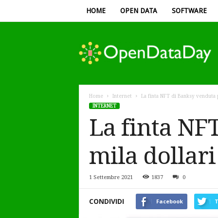
HOME
OPEN DATA
SOFTWARE
Open
Data
Day
Home
Internet
La finta NFT di Banksy venduta 
INTERNET
La finta NF
mila dollari
1 Settembre 2021
1837
0
CONDIVIDI
Facebook
T