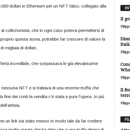
.000 dollari in Ethereum per un NFT falso, collegato alla
IN
Il g
Filipp
 al collezionista, che in ogni caso poteva permettersi di
Disn
 proprio questa storia, potrebbe far crescere di valore la
Itali
di migliaia di dollari.
Filipp
fferta incredibile, che sorpassava le già elevatissime
Cond
Wha
Filipp
 nessuna NFT e si trattava di una enorme truffa che
Il f
terr
 fine dei conti la vendita c’è stata e pure l’opera. In più
Filipp
ll’artista.
FI
 un link sia stato messo in modo tale da far credere
mossa molto arguta che ha dato vita a una truffa degna di