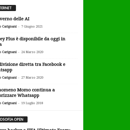
TERNET
overno delle AI
-
o Carignani
7 Giugno 2021
ey Plus è disponibile da oggi in
a
-
o Carignani
24 Marzo 2020
ivisione diretta tra Facebook e
tsapp
-
o Carignani
27 Marzo 2020
enomeno Momo continua a
orizzare Whatsapp
-
o Carignani
19 Luglio 2018
LOSOFIA OPEN