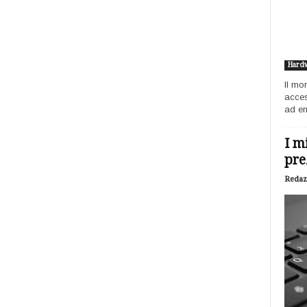
Hard
Il mo
acces
ad ent
I m
pre
Redaz