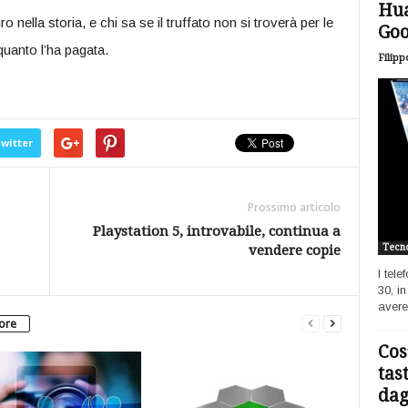
Hua
o nella storia, e chi sa se il truffato non si troverà per le
Goo
uanto l’ha pagata.
Filipp
witter
Prossimo articolo
Playstation 5, introvabile, continua a
vendere copie
Tecno
I tel
30, i
avere
tore
Cos
tas
dagl