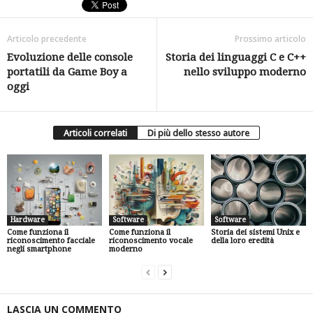
Articolo precedente
Prossimo articolo
Evoluzione delle console
Storia dei linguaggi C e C++
portatili da Game Boy a
nello sviluppo moderno
oggi
Articoli correlati
Di più dello stesso autore
Hardware
Software
Software
Come funziona il
Come funziona il
Storia dei sistemi Unix e
riconoscimento facciale
riconoscimento vocale
della loro eredità
negli smartphone
moderno
LASCIA UN COMMENTO