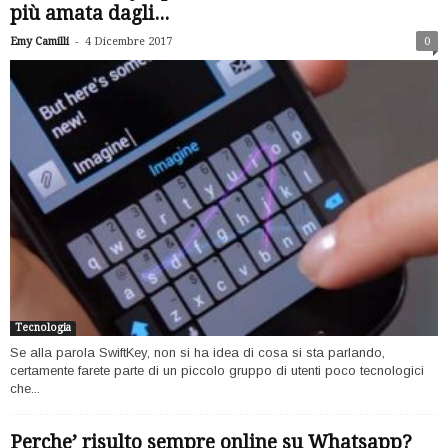
più amata dagli...
-
Emy Camilli
4 Dicembre 2017
0
Tecnologia
Se alla parola SwiftKey, non si ha idea di cosa si sta parlando,
certamente farete parte di un piccolo gruppo di utenti poco tecnologici
che...
Perche’ risulto sempre online su Whatsapp?