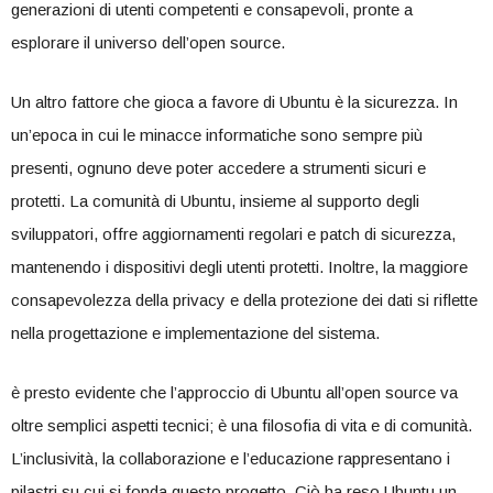
generazioni di utenti competenti e consapevoli, pronte a
esplorare il⁣ universo dell’open source.
Un altro ‍fattore che gioca a favore‍ di Ubuntu è la sicurezza. In
un’epoca in cui le minacce​ informatiche sono sempre più
presenti, ognuno deve poter accedere a strumenti sicuri e
protetti. La comunità di Ubuntu, insieme al supporto degli
sviluppatori, offre aggiornamenti regolari ⁤e patch di sicurezza,
mantenendo​ i dispositivi ​degli utenti protetti. Inoltre, la maggiore
consapevolezza della privacy​ e della ‌protezione dei dati si riflette
nella progettazione e implementazione del sistema.
è⁢ presto evidente che l’approccio di Ubuntu all’open source va
⁢oltre semplici aspetti tecnici; è una filosofia di vita e di​ comunità.
L’inclusività, la collaborazione e l’educazione rappresentano ‌i
pilastri su‌ cui si fonda questo progetto. Ciò‌ ha⁣ reso Ubuntu un