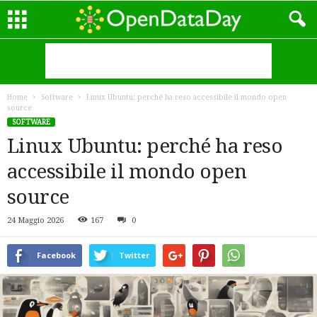
Home
Software
Linux Ubuntu: perché ha reso accessibile il mondo open
source
SOFTWARE
Linux Ubuntu: perché ha reso
accessibile il mondo open
source
24 Maggio 2026
167
0
Facebook
Twitter