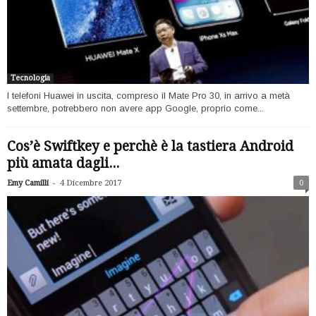
Tecnologia
I telefoni Huawei in uscita, compreso il Mate Pro 30, in arrivo a metà
settembre, potrebbero non avere app Google, proprio come...
Cos’è Swiftkey e perchè è la tastiera Android
più amata dagli...
-
Emy Camilli
4 Dicembre 2017
0