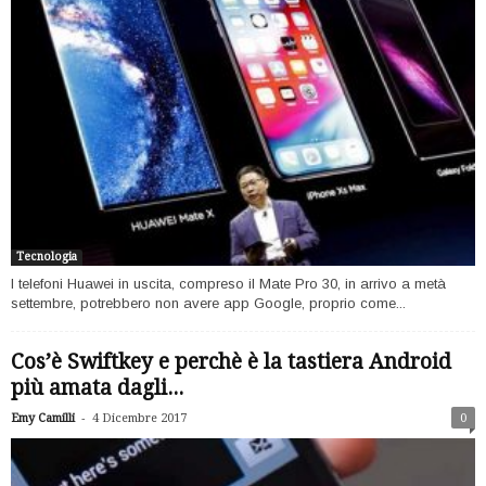
Tecnologia
I telefoni Huawei in uscita, compreso il Mate Pro 30, in arrivo a metà
settembre, potrebbero non avere app Google, proprio come...
Cos’è Swiftkey e perchè è la tastiera Android
più amata dagli...
-
Emy Camilli
4 Dicembre 2017
0