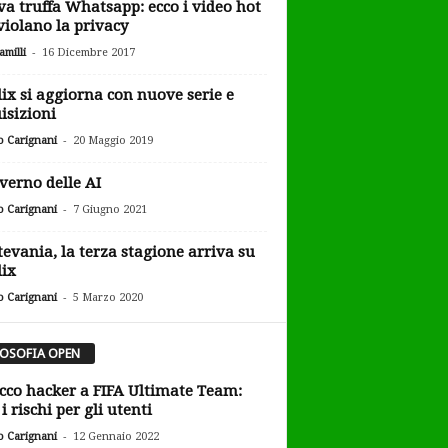
a truffa Whatsapp: ecco i video hot
violano la privacy
-
milli
16 Dicembre 2017
lix si aggiorna con nuove serie e
isizioni
-
o Carignani
20 Maggio 2019
overno delle AI
-
o Carignani
7 Giugno 2021
tevania, la terza stagione arriva su
lix
-
o Carignani
5 Marzo 2020
LOSOFIA OPEN
cco hacker a FIFA Ultimate Team:
i rischi per gli utenti
-
o Carignani
12 Gennaio 2022