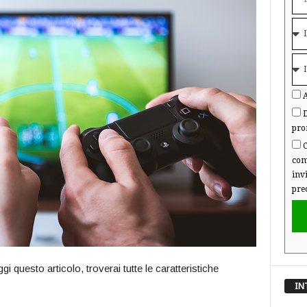
A
D
pro
C
com
inv
pre
i questo articolo, troverai tutte le caratteristiche
IN