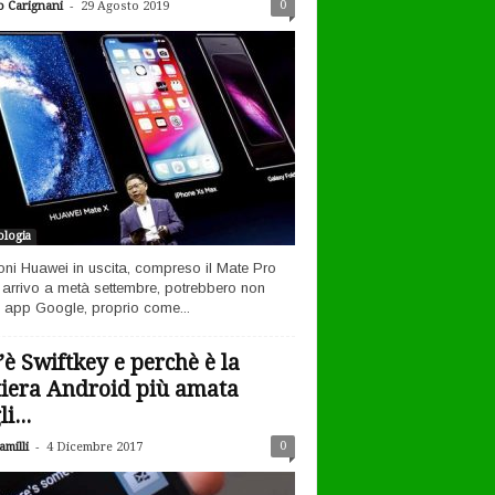
-
0
o Carignani
29 Agosto 2019
logia
efoni Huawei in uscita, compreso il Mate Pro
n arrivo a metà settembre, potrebbero non
 app Google, proprio come...
’è Swiftkey e perchè è la
tiera Android più amata
i...
-
0
milli
4 Dicembre 2017