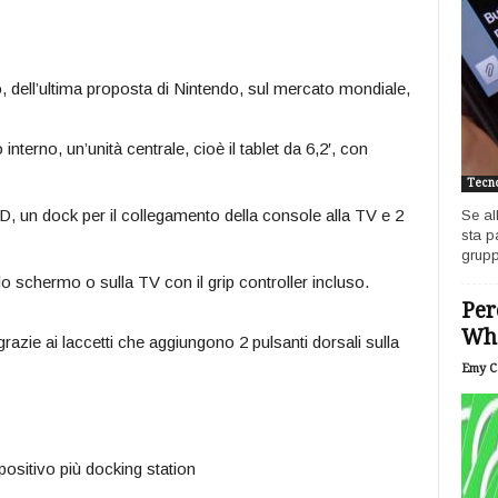
zo, dell’ultima proposta di Nintendo, sul mercato mondiale,
nterno, un’unità centrale, cioè il tablet da 6,2′, con
Tecno
, un dock per il collegamento della console alla TV e 2
Se al
sta p
grupp
llo schermo o sulla TV con il grip controller incluso.
Per
Wh
 grazie ai laccetti che aggiungono 2 pulsanti dorsali sulla
Emy Ca
positivo più docking station