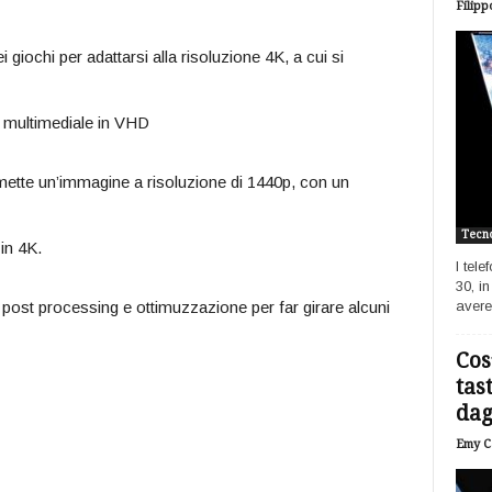
Filipp
giochi per adattarsi alla risoluzione 4K, a cui si
 multimediale in VHD
mette un’immagine a risoluzione di 1440p, con un
Tecno
in 4K.
I tel
30, i
 ai post processing e ottimuzzazione per far girare alcuni
avere
Cos
tas
dagl
Emy Ca