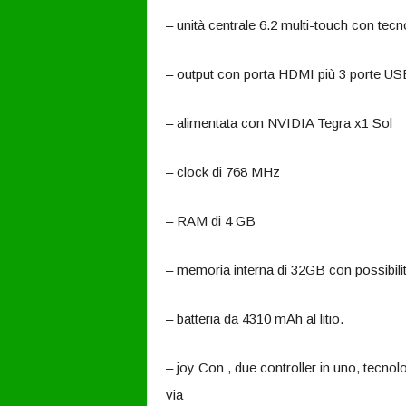
– unità centrale 6.2 multi-touch con tecn
– output con porta HDMI più 3 porte US
– alimentata con NVIDIA Tegra x1 Sol
– clock di 768 MHz
– RAM di 4 GB
– memoria interna di 32GB con possibil
– batteria da 4310 mAh al litio.
– joy Con , due controller in uno, tecno
via