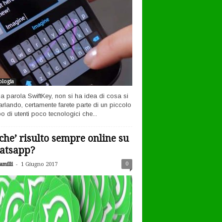
logia
la parola SwiftKey, non si ha idea di cosa si
arlando, certamente farete parte di un piccolo
o di utenti poco tecnologici che...
che’ risulto sempre online su
atsapp?
-
0
milli
1 Giugno 2017