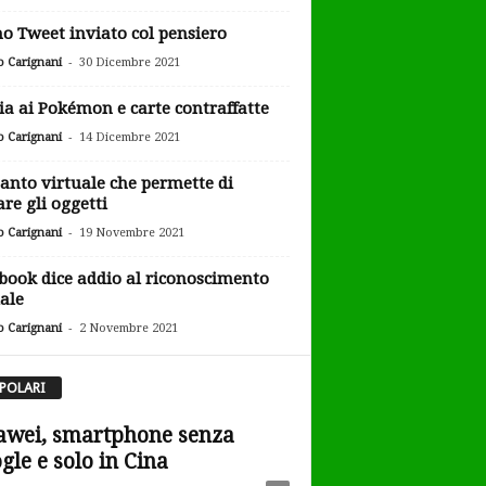
o Tweet inviato col pensiero
-
o Carignani
30 Dicembre 2021
ia ai Pokémon e carte contraffatte
-
o Carignani
14 Dicembre 2021
uanto virtuale che permette di
are gli oggetti
-
o Carignani
19 Novembre 2021
book dice addio al riconoscimento
iale
-
o Carignani
2 Novembre 2021
POLARI
wei, smartphone senza
gle e solo in Cina