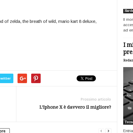
Hard
Il mo
 of zelda, the breath of wild, mario kart 8 deluxe,
acces
ad ent
I m
pre
Redaz
witter
Prossimo articolo
L’Iphone X è davvero il migliore?
Tecno
Entri
tore