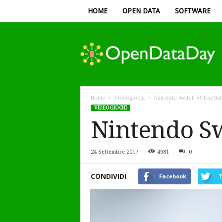
HOME
OPEN DATA
SOFTWARE
Open
Data
Day
Home
Videogiochi
Nintendo Switch VS PlayStat
VIDEOGIOCHI
Nintendo Sw
24 Settembre 2017
4981
0
CONDIVIDI
Facebook
T