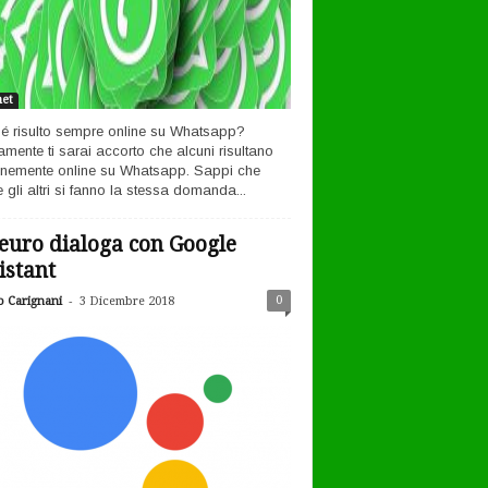
net
é risulto sempre online su Whatsapp?
amente ti sarai accorto che alcuni risultano
nemente online su Whatsapp. Sappi che
 gli altri si fanno la stessa domanda...
euro dialoga con Google
istant
-
0
o Carignani
3 Dicembre 2018