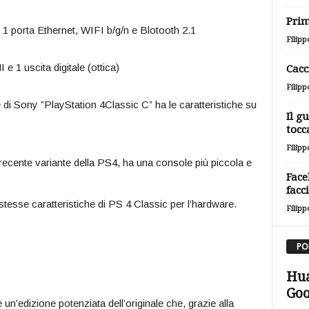
Prim
i 1 porta Ethernet, WIFI b/g/n e Blotooth 2.1
Filipp
e 1 uscita digitale (ottica)
Cacc
Filipp
Sony ”PlayStation 4Classic C” ha le caratteristiche su
Il g
tocc
Filipp
recente variante della PS4, ha una console più piccola e
Face
facc
 stesse caratteristiche di PS 4 Classic per l’hardware.
Filipp
PO
Hua
Goo
 un’edizione potenziata dell’originale che, grazie alla