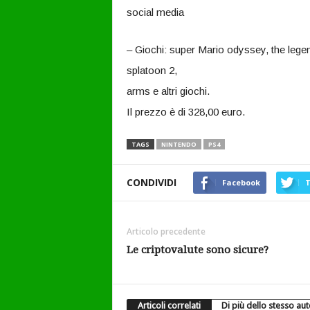
social media
– Giochi: super Mario odyssey, the legend
splatoon 2,
arms e altri giochi.
Il prezzo è di 328,00 euro.
TAGS
NINTENDO
PS4
CONDIVIDI
Facebook
T
Articolo precedente
Le criptovalute sono sicure?
Articoli correlati
Di più dello stesso au