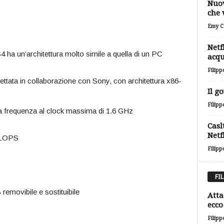
Nuov
che 
Emy Ca
Netf
4 ha un’architettura molto simile a quella di un PC
acqu
Filipp
tata in collaborazione con Sony, con architettura x86-
Il g
Filipp
 frequenza al clock massima di 1.6 GHz
Casl
Netf
FLOPS
Filipp
FI
removibile e sostituibile
Atta
ecco 
Filipp