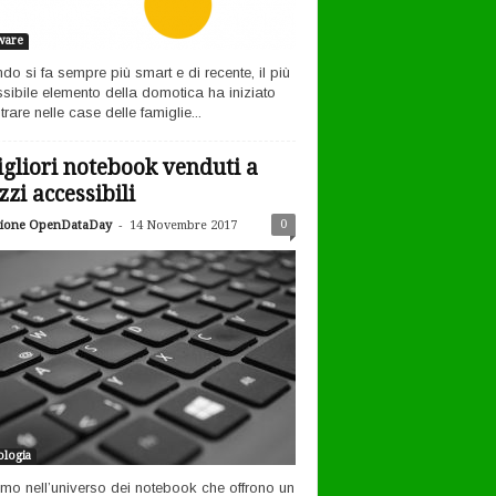
ware
ndo si fa sempre più smart e di recente, il più
sibile elemento della domotica ha iniziato
rare nelle case delle famiglie...
igliori notebook venduti a
zzi accessibili
-
0
ione OpenDataDay
14 Novembre 2017
logia
amo nell’universo dei notebook che offrono un