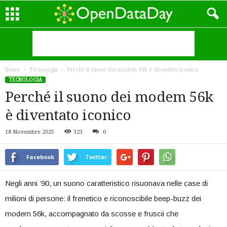
Home
Tecnologia
Perché il suono dei modem 56k è diventato iconico
TECNOLOGIA
Perché il suono dei modem 56k
è diventato iconico
18 Novembre 2025
323
0
Facebook
Twitter
Negli anni ’90, un suono caratteristico risuonava nelle case di
milioni di persone: il frenetico⁤ e riconoscibile beep-buzz dei
modem 56k, accompagnato da scosse e ‍fruscii⁤ che