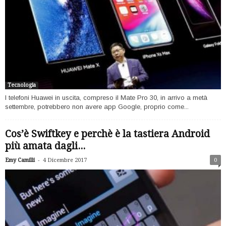
Tecnologia
I telefoni Huawei in uscita, compreso il Mate Pro 30, in arrivo a metà
settembre, potrebbero non avere app Google, proprio come...
Cos’è Swiftkey e perchè è la tastiera Android
più amata dagli...
-
Emy Camilli
4 Dicembre 2017
0