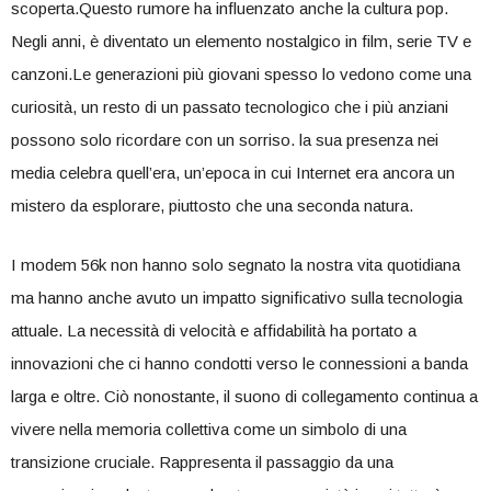
scoperta.Questo rumore ha ⁤influenzato⁤ anche ⁢la cultura‌ pop.
Negli anni, ​è diventato un elemento nostalgico in film, serie TV e
canzoni.Le generazioni più giovani spesso lo vedono⁢ come una
curiosità, ​un resto di un‍ passato tecnologico che i più anziani
‌possono ⁣solo ricordare con ‌un sorriso. la ⁢sua presenza nei
media⁤ celebra quell’era, ​un’epoca in cui Internet era ‍ancora un
mistero da esplorare, piuttosto che una seconda⁢ natura.
I modem 56k non hanno ​solo segnato la nostra vita quotidiana
ma hanno anche avuto un impatto significativo sulla tecnologia
attuale. ‍La necessità di velocità ‍e affidabilità ha⁢ portato a
innovazioni che ci hanno condotti verso ‍le connessioni a banda
larga ⁢e oltre. ⁢Ciò ⁣nonostante, il suono di collegamento continua a
vivere ‍nella memoria collettiva come un simbolo⁢ di una
transizione cruciale. Rappresenta il passaggio da una