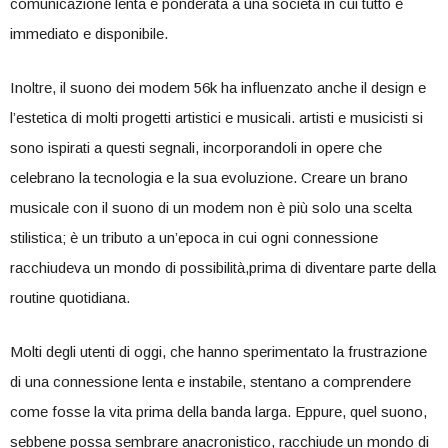
comunicazione lenta e ponderata ⁣a una società in cui tutto è
⁢immediato e disponibile.
Inoltre,⁢ il suono dei modem 56k ha influenzato anche il‍ design e
l’estetica di molti‍ progetti artistici e ​musicali. artisti e musicisti si
sono ispirati‍ a questi segnali, incorporandoli in opere che
celebrano⁣ la tecnologia‌ e la sua⁤ evoluzione. Creare un‌ brano
musicale con ​il suono di⁢ un modem non è più solo una scelta
stilistica; è un tributo a un’epoca in cui ogni connessione
racchiudeva⁣ un mondo di possibilità,prima⁢ di diventare parte ⁣della
routine quotidiana.
Molti degli utenti di oggi, che hanno‌ sperimentato la frustrazione
di una connessione lenta e instabile, stentano a ‌comprendere
come fosse la vita prima della banda larga. Eppure, quel suono,
sebbene possa sembrare anacronistico, racchiude un mondo di