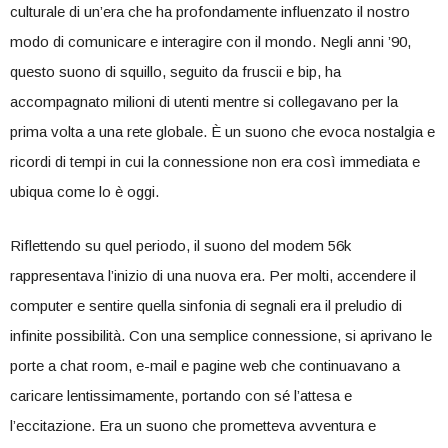
culturale di un’era che ha profondamente influenzato il⁤ nostro
modo di comunicare⁤ e interagire con il mondo. Negli⁢ anni ’90,⁤
questo suono di squillo, seguito da fruscii e bip, ha
⁣accompagnato milioni di ‌utenti mentre si⁢ collegavano per la
prima‌ volta a una ‌rete globale. È un suono che evoca nostalgia e
ricordi di tempi in cui la connessione non era ​così immediata e
ubiqua come lo ⁤è oggi.
Riflettendo su quel periodo, il suono del modem 56k
rappresentava l’inizio di una nuova‌ era. Per molti, accendere il
computer e sentire quella sinfonia di segnali era il preludio di
infinite possibilità. Con una semplice connessione, si aprivano le
porte a⁤ chat room, e-mail e ‌pagine web che‍ continuavano a
caricare lentissimamente, portando‌ con sé ​l’attesa e
l’eccitazione. Era un suono che ‌prometteva‍ avventura​ e