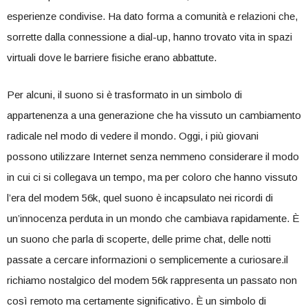
esperienze condivise. Ha ‌dato forma a comunità e relazioni che,⁢
sorrette dalla connessione a dial-up, hanno trovato vita in spazi
virtuali⁢ dove le barriere ​fisiche erano abbattute.
Per alcuni,⁤ il suono si ⁤è ⁢trasformato in ⁣un simbolo di
appartenenza ‍a una generazione che ha⁣ vissuto⁢ un cambiamento
radicale ‌nel modo di vedere il mondo. ‍Oggi, i più giovani
possono utilizzare Internet senza‍ nemmeno ​considerare il modo
in ⁣cui ​ci si ‌collegava un tempo, ma per coloro che hanno vissuto
l’era del modem‌ 56k, quel suono è⁤ incapsulato nei ricordi di
un’innocenza perduta in un ‍mondo che cambiava⁢ rapidamente. È
un suono ​che parla⁣ di scoperte, delle prime chat, delle notti‌
passate ‍a cercare informazioni o semplicemente​ a curiosare.il
richiamo nostalgico del modem 56k rappresenta un ⁤passato non
così ⁢remoto ma certamente significativo. È un simbolo di